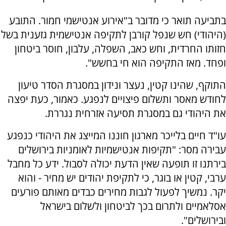
בתביעה תואר כי מדובר ב"אירוע אנטישמי חמור. התובע
(היהודי) חש שנפל קורבן לתקיפה אנטישמית גזענית בשל
חזותו החרדית, וחש כאב, השפלה, עלבון, חוסר ביטחון
ופחד. מאז התקיפה הוא חי בחשש".
התוקף, שהינו קטין, נעצר ונידון במסגרת הסדר טיעון
לחודש מאסר ותשלום פיצויים לנפגע. כאמור, כעת יפצה
את היהודי גם במסגרת תסיעה אזרחית נגררת.
עו"ד חיים בלייכר מארגון חוננו המייצג את היהודי כנפגע
עבירה מסר: "תקיפות אנטישמיות לאומניות בירושלים
בירתנו זו תופעה שאין הדעת יכולה לסבול. ידע כל מחבל
ערבי, קטין או בוגר, כי לתקיפת יהודים יש מחיר - והוא
יקר. נמשיך לפעול לגבות מחירים כבדים מאותם פורעים
אסלאמיים ולתרום בכך לביטחון ולשלום בישראל
ובירושלים".