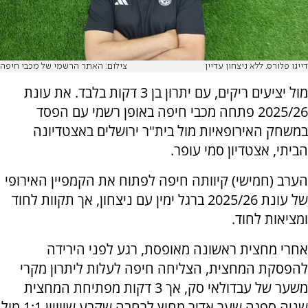
דייגו פלורס. ללא ניצחון עדיין
צילום: האתר הרשמי של מכבי חיפה
מול יציעים ריקים, עם יתרון בן 3 דקות בלבד. את עונת
2025/26 פתחה מכבי חיפה באופן רשמי עם הפסד
במשחק האירופאיות מול בית"ר ירושלים באצטדיונה
הביתי, אצטדיון סמי עופר.
הערב (חמישי) קיוותה חיפה לפתוח את הקמפיין האירופי
של עונת 2025/26 ברגל ימין עם ניצחון, אך תקוות לחוד
ומציאות לחוד.
אחרי מחצית ראשונה מאופסת, רגע לפני הירידה
להפסקת המחצית, הצליחה חיפה לעלות ליתרון מקרי
משער של עבדולאי סק, אך 3 דקות מפתיחת המחצית
שניה ספגה שער אדיר מחוץ לרחבה שקבע שיוויון 1:1 מול