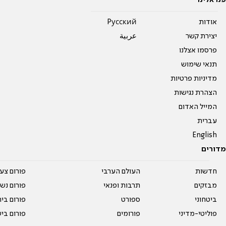
פנו אלינו
אודות
Pусский
יצירת קשר
عربية
פרסמו אצלנו
תנאי שימוש
מדיניות פרטיות
הצהרת נגישות
המייל האדום
עברית
English
מדורים
חדשות
העולם הערבי
פורום צע
מבזקים
תרבות ופנאי
פורום נשו
ביטחוני
ספורט
פורום בי
פוליטי-מדיני
פורומים
פורום בי