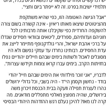
יש לנו קשיים ופחדים שקשורים לנושא הגיוס בכלל, וגיוס
תלמידי ישיבות בפרט. זה לא ייפתר ביום וחצי".
"אבל הגישה האטומה הזו, כפי שהיא משתקפת
מהציטוטים שיצאו מאותו ריאיון - אינה קשורה בשום צורה
להשקפה החרדית כפי שקיבלנו אותה מרבותינו לכל
חוגיהם ועדותיהם, ספרדים, ליטאים ובוודאי חסידים שגדלו
על ברכי אהבת ישראל, והרי גולדקנופף מתיימר לייצג את
עדת החסידים. רבותינו נחרדו עד עמקי נפשם ולא היו
מסוגלים לאכול ולשתות בימים שבהם חיילים יהודיים נפלו
בחזיתות הקרב. בימים עברו קראו צומות וקידשו עצרות".
לדבריו, "אני זוכר מילדותי את הימים שבהם חייל יהודי
בודד - נחשון וקסמן הי"ד - היה בשבי, וכל גדולי ירושלים
נהרו לעצרת תפילה וזעקה בבית הכנסת זיכרון משה
בירושלים, שהיה מפוצץ מאלפי מתפללים מודאגים. מה
קרה לנו מאז? להיכן נעלם רגש ההזדהות היהודי הבסיסי