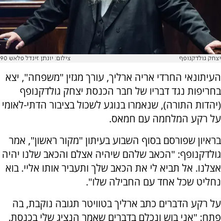
יצחק גולדקנופף
צילום: יונתן זינדל פלאש 90
העיתונאי החרדי אריה ארליך, עורך מגזין "משפחה", יצא
בחריפות נגד דבריו של חבר הכנסת יצחק גולדקנופף
(יהדות התורה), שנאמרו בנוגע לשכול בציבור הדתי-לאומי
על רקע המלחמה עם חמאס.
בראיון שפורסם בסוף השבוע בעיתון "מקור ראשון", אמר
גולדקנופף: "הכאב שלהם שיהיה אצלם והכאב שלנו יהיה
אצלנו. אל תביא לי את הכאב שלך ותעביר אותו אליי. בוא
נחליט שכל אחד עם החבילה שלו".
על רקע הדברים כתב ארליך בטוויטר תגובה נוקבת, בה
פתח: "‏אני בוש ונכלם בדברים שאמר הנציג שלי בכנסת.