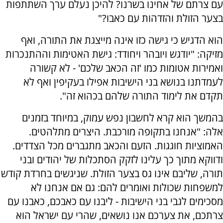
עם צרתם של אחינו בשרנו? להיכן נעלם ערך השתתפות
בצער הזולת והזדהות עם כאבו?"
הוא הדגיש כי גישה כזו אינה מייצגת את התורה, ואף
מזיקה: "יודגש ויובהר ויחודד: גישת האטימות וההתנכרות
ואמירות אטומות כמו 'זה הכאב שלכם' - לא קשורה
לעמדתנו בנושא בני הישיבות אפילו בעקיפין ואף לא
תקדם את לימוד התורה שלהם בכהוא זה".
בהמשך הוא קרא לחשבון נפש עמוק, במיוחד בזמנים
אלה: "אנחנו בתקופה מורכבת. היצרים מתלהטים.
האמוציות חוגגות. הזעם והכאב מתגברים מכל הצדדים.
ודווקא מתוך כך עלינו לזקק הסתכלות של יהודים ובני
תורה, שליבם אינו גס בצער הזולת. שניגשים בחרדת קודש
למשפחות שכולות ואומרים להם: גם אם אנחנו לא
מסכימים לגבי בני הישיבות - ליבנו עם כאבכם, כאבנו עם
צרתכם, את צערכם אנו נושאים, שהרי עם ישראל הוא