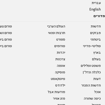
עברית
English
מדורים
חדשות
העולם הערבי
פורום צע
מבזקים
תרבות ופנאי
פורום נשו
ביטחוני
ספורט
פורום בי
פוליטי-מדיני
פורומים
פורום בי
בארץ
יהדות
בעולם
צרכנות
משפט ופלילים
אופנה
כלכלה ונדל"ן
מוסיקה
דעות
פיוטקאסט
חדשות המגזר
ילדודס
אוכל
מודעות אבל
כיפה שחורה
מזג אוויר