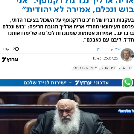
אריה ארליך נגד גולדקנופף: "אני
בוש ונכלם, אמירה לא יהודית"
בעקבות דבריו של ח"כ גולדקנופף על השכול בציבור הדתי,
פרסם העיתונאי החרדי אריה ארליך תגובה חריפה: "בוש ונכלם
בדברים... אמירות אטומות שמנוגדות לכל מה שלימדו אותנו
חז"ל. ליבנו עם כאבכם".
איציק ברנדויין
2 דקות
25.07.25, 15:43
חוק הגיוס
אריה ארליך
יצחק גולדקנופף