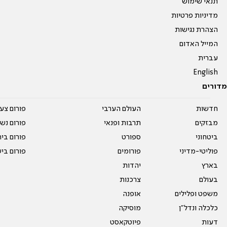
תנאי שימוש
מדיניות פרטיות
הצהרת נגישות
המייל האדום
עברית
English
מדורים
חדשות
העולם הערבי
פורום צע
מבזקים
תרבות ופנאי
פורום נשו
ביטחוני
ספורט
פורום בי
פוליטי-מדיני
פורומים
פורום בי
בארץ
יהדות
בעולם
צרכנות
משפט ופלילים
אופנה
כלכלה ונדל"ן
מוסיקה
דעות
פיוטקאסט