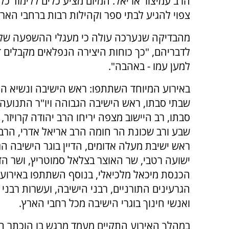
הרב עמיצור אריאל. המיזם מציע כלים ללימוד כל
צפוי להגיע לבתי ספר וקהילות רבות ברחבי הארץ
מהבדיקה שנערכה עולה כי מעגלי ההשפעה של 
לדבריהם, "כך כוחות היצירה הנפלאים מקבלים ד
למען עמו - באהבה".
באירוע המיוחד השתתפו: ראש הישיבה ונשיא ה
שבתי סבתו, ראש הישיבה הגבוהה ויו"ר התנועה
סבתו, רב היישוב מצפה יריחו הרב יהודה קרויזר,
שבע ורב שכונת הר חומה הרב אריאל אדרי, הרב 
ראש ישיבת מעלה אדומים, הדיין בוגר הישיבה ה
ישועה רטבי, שר האוצר בצלאל סמוטריץ, ושר הד
הכנסת מיכאל מלכיאלי, בנוסף השתתפו באירוע 
הגרעינים התורניים, רבני הישיבה, ועשרות רבני 
ואנשי חינוך בוגרי הישיבה מכל רחבי הארץ.
במהלך האירוע התקיים מעמד מרגש בו הוכתר הדי