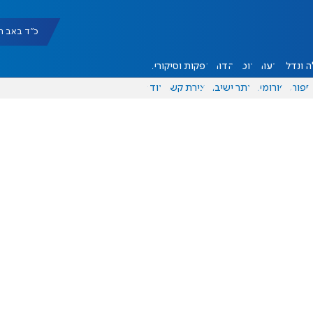
כ"ד באב תשפ"ו |
 ונדל"ן
דעות
אוכל
יהדות
הפקות וסיקורים
ספורט
פורומים
אתר ישיבה
יצירת קשר
עוד