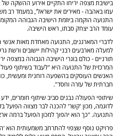
בישיבת מצפה יריחו התקיים אירוע ההשקה של ת
עמו באהבה - מאירים את ישראל', במעמד רב מש
התנועה הוקמה ביוזמת הישיבה הגבוהה המקומי
עומד הרב יצחק סבתו, ראש הישיבה.
לדברי המארגנים, התנועה מאחדת מאות אנשי חי
למעלה מארבעים רבני קהילות יישובים ורשת גרע
תורניים - כולם בוגרי הישיבה הגבוהה במצפה יר
המרכזית של התנועה היא "לעבוד בשיתוף פעול
האנשים העוסקים בהשפעה רוחנית ומעשית, כול
חברתית של עזרה וחסד".
שיתופי הפעולה נבנים סביב שיתוף חומרים, ידע 
לדוגמה, מכון 'קשר' להכנה לבר מצווה הפועל בק
התנועה. "כך הוא יהפוך למכון הפועל ברמה ארצ
פרויקט נוסף שצפוי להתרחב משמעותית הוא 'הב