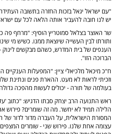
"עם ישראל יגאל בזכות החזרה בתשובה העתידה,
יש לנו חובה להעביר אותה הלאה לכל עם ישראל
שר האוצר בצלאל סמוטריץ הוסיף: "מרחף פה כל
ותורתו לבין העשייה שיוצאת ממנו. כשיש מי שינ
הענפים של בית המדרש, כשהם מבקשים לינוק - 
הברוכה הזו".
ח"כ מיכאל מלכיאלי ציין: "המפעלות הענקיים ה
וזכיתי לראות לא מעט. ההארת פנים ונתינת שלום
בעולמה של תורה - יכולים לעשות מהפכה גדולה
ראש התנועה הרב יצחק סבתו הדגיש: "כתוב 'על 
הלילה תמיד לא יחשו'. מה זה שומרים? פירוש א
המסורת הישראלית, על העברה מדור לדור של הת
עצומה אחת שלנו. פירוש שני - שומרים המצפים ל