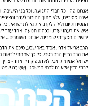
הפנים לעתיד ולהתחדשות הגדולה שעם ישראל מ
אנחנו פה - כל חברי התנועה, וכל בני הישיבה, 
איננו פסיביים, אלא מתוך החיבור לעבר והציפייה
המסירות יום ולילה לקרב את גאולת ישראל, כל אח
איש את רעהו יעזרו. וככה זו תנועה: אחד עוזר לש
ירושלים הפקדתי שומרים'. אנחנו השומרים... אל 
הרב אריאל אדרי, אב"ד באר שבע, סיכם את הדברי
את הרב הדיין הרב רטבי. כל כך שמחתי לראות ג
ישראל אמיתית. אבל לא מספיק דיין אחד - צריך ה
לבתי הדין אלא גם לבתי המשפט. וְאָשִׁיבָה שֹׁפְטַיִךְ כ