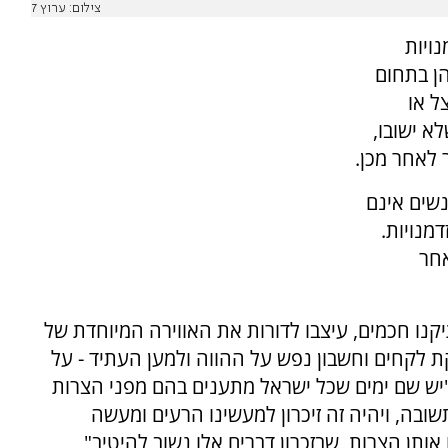
צילום: ערוץ 7
ויות
הן בתחום
ל או
א ישובו,
ר לאחר מכן.
שים אינם
מנויות.
אחר
קנו חכמים, עיצבו לדורות את האווירה המיוחדת של
ת לקחים וחשבון נפש על ההווה ולמען העתיד - על
"יש שם ימים שכל ישראל מתענים בהם מפני הצרות
שובה, ויהיה זה זיכרון למעשינו הרעים ומעשה
ותן הצרות, שבזכרון דברים אלו נשוב להיטיב"