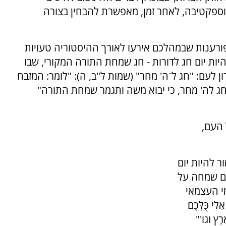
וספקטיבה, לאחר זמן, מאפשרת להבחין בצורה
מי פורענות שבמהלכם אירעו לאורך ההיסטוריה טעויות
היות יום חג לדורות - חג שמחת התורה המקורי, שבו
 לעם: "חג ל־ה' מחר" (שמות ל"ב, ה): "לומר: המזבח
 חג לה' מחר, כי יבוא משה ותגמר שמחת התורה"
 העם,
ר להיות יום
ום שמחה על
י העצמאי
 כֻּלְּכֶם
אָרֶץ וגו'"