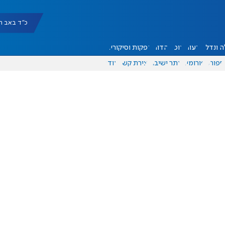
כ"ד באב תשפ"ו |
 ונדל"ן
דעות
אוכל
יהדות
הפקות וסיקורים
ספורט
פורומים
אתר ישיבה
יצירת קשר
עוד