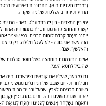
(רמב"ם תעניות ה א). התבוננות באירועים ברטר
מדוייקת יותר בהשלכות של מה שקרה.
ימי בין המצרים - בין י"ז בתמוז לט' באב - הם י
קשות והחמצת הזדמנויות. י"ז בתמוז היה אמור ל
ייחגג מעמד קבלת לוחות הברית, כפי שאמר אהרון
הזה אשר אני בונה - לא לעגל חלילה, רק כי אם
(האלשיך, שם).
אולם ההזדמנות הוחמצה בשל חוסר סבלנות של
שהוביל לחטא העגל.
גם ט' באב, שעליו אנו קוראים בפרשתנו, היה אמו
חג לדורות - יום שובם של המרגלים ממשימתם, י
בשורת הכניסה לארץ ישראל ובניית הבית הלאומ
לאחר שנות השעבוד והנדודים במדבר: "וַתִּקְרְבוּן אֵלַי
וַתֹּאמְרוּ נִשְׁלְחָה אֲנָשִׁים לְפָנֵינוּ וְיַחְפְּרוּ לָנוּ אֶת הָ