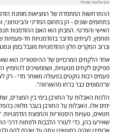
הרב אליעזר שנוולד
ההתרחשות המתמדת של המציאות מזמנת הזדמנ
בתחומים שונים - הן בתחום המדיני והביטחוני, ו
האישי והפרטי. המבחן הוא האם ההזדמנות תנוצ
תוחמץ. לעיתים מדובר בהזדמנויות חד-פעמיות של
וברוב המקרים חלון ההזדמנויות מוגבל בזמן ונסג
אחד הלקחים המרכזיים של ההיסטוריה הוא שאנ
מפיקים לקחים מטעויות, ושממשיכים להחמיץ הזד
פעמים רבות נוקטים בפעולה מאוחר מדי - רק ל
ש"הסוסים כבר ברחו מהאורווה".
הלכות האבלות על החורבן בימי בין המצרים, שתי
ימים אלו. האבלות על החורבן בעבר מלוּוה בהפק
חטאים, טעויות היסטוריות והחמצת הזדמנויות: 
שאירעו בהן, כדי לעורר הלבבות ולפתוח דרכי הת
אבותינו שהיה כמעשינו עתה עד שגרם להם ולנו א