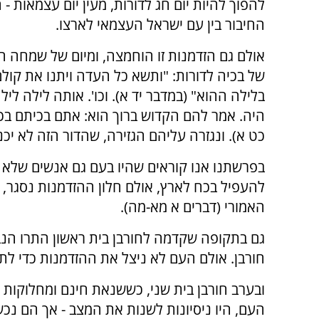
להפוך להיות יום חג לדורות, מעין יום עצמאות -
החיבור בין עם ישראל העצמאי לארצו.
אולם גם הזדמנות זו הוחמצה, ומיום של שמחה ה
של בכיה לדורות: "ותשא כל העדה ויתנו את קולם
בלילה ההוא" (במדבר יד א). וכו'. אותה לילה לי
היה. אמר להם הקדוש ברוך הוא: אתם בכיתם בכיה
כט א). ונגזרה עליהם הגזירה, שהדור הזה לא יכ
בפרשתנו אנו קוראים שהיו בעם גם אנשים שלא 
להעפיל בכח לארץ, אולם חלון ההזדמנות נסגר, 
האמורי (דברים א מא-מה).
גם בתקופה שקדמה לחורבן בית ראשון התרו הנב
חורבן. אולם העם לא ניצל את ההזדמנות כדי לת
ובערב חורבן בית שני, כששנאת חינם ומחלוקות פ
העם, היו ניסיונות לשנות את המצב - אך הם נכש