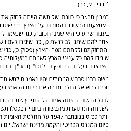
(דברים א, כב).
רמב"ן מבאר כי כוונתו של משה הייתה לחזק את
באמצעות הבשורות הטובות על הארץ, כדי שיגבר 
בעבור שידע כי היא שמנה וטובה, כמו שנאמר לו (
אמר להם שיתנו לב לדעת כן, כדי שיגידו לעם וי
והתחזקתם ולקחתם מפרי הארץ (פסוק כ), כדי שי
שיגידו להם כל עניני הארץ לשמחם במעלותיה כי 
הארצות, ויעלו בה בחפץ גדול וכו'" (רמב"ן במדבר 
משה רבנו סבר שהמרגלים יהיו נאמנים למשימתם
זוכים לבוא אליה ולבנות בה את ביתם הלאומי כע
לרגל הבשורה היתה אמורה להתפרץ שמחה גדול
לשמחה המתועדת מהבשורה ביום י"ז בכסלו תש"
יותר ככ"ט בנובמבר 1947 על החלטת 
סיום המנדט הבריטי והקמת מדינת ישראל. יום ז