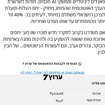
פאנלים דיגיטליים וממשקי AI חכמים. תודות לשרשרת
הערך האוטונומית שהמותג מחזיק - יחס העלות-תועלת
לצרכן הישראלי משתלם במיוחד, לעיתים בכ- 40% זול
יותר מהמתחרים על אותו מפרט ואחריות.
אם תשדרגו בקרוב למקרר חדש תזכרו שזו מע' יחסים
ארוכת טווח ששווה להשקיע בה ולהינות ממנה בארוחות
הבוקר, צהרים וערב, וגם לעשרות הנישנושים... של הבין
לבין.
הצטרפו לקבוצת הוואטצאפ של ערוץ 7
מצאתם טעות או פרסומת לא ראויה? דווחו לנו
פנו אלינו
אודות
Pусский
יצירת קשר
عربية