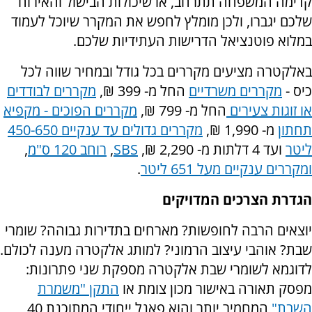
קדימה המשפחה תתרחב, או שיכולות הבישול והאירוח
שלכם יגברו, ולכן מומלץ לחפש את המקרר שיוכל לעמוד
במלוא פוטנציאל הדרישות העתידיות שלכם.
באלקטרה מציעים מקררים בכל גודל ובמחיר שווה לכל
כיס -
מקררים משרדיים
החל מ- 399 ₪,
מקררים לבודדים
או זוגות צעירים
החל מ- 799 ₪,
מקררים הפוכים - מקפיא
תחתון
מ- 1,990 ₪,
מקררים גדולים עד ענקיים 450-650
ליטר
ועד 4 דלתות מ- 2,290 ₪,
SBS
,
רוחב 120 ס"מ
,
ומקררים ענקיים מעל 651 ליטר
.
הגדרת הצרכים המדויקים
יוצאים הרבה לחופשות? מארחים בתדירות גבוהה? שומרי
שבת? אוהבי עיצוב הרמוני? למותג אלקטרה מענה לכולם.
לדוגמא לשומרי שבת אלקטרה מספקת שני פתרונות:
מפסק תאורה באישור מכון צומת או
התקן "משמרת
השבת"
המחמיר יותר והוא פאנל ייחודי המתוכנת 40