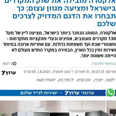
אלקטרה מובילה את שוק המקררים
בישראל ומציעה מגוון עצום: כך
תבחרו את הדגם המדויק לצרכים
שלכם
אלקטרה, המותג הנמכר ביותר בישראל, מציעה ליין של מעל
130 מקררים מעוצבים, אמינים ובעלי פונקציות מתקדמות -
משומרי שבת ועד משפחות גדולות. עם אחריות ארוכה במיוחד
ושירות זמין בכל הארץ, הבחירה במקרר החדש מעולם לא
הייתה פשוטה יותר.
בשיתוף אלקטרה
2 דקות
פורסם:
30.07.25, 11:31
עודכן:
ז' באב תשפ"ה, 1.8.2025, 11:52:00
אלקטרה
מקררים
שווה קריאה
על סדר היום
מכשירי חשמל