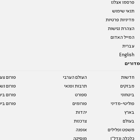
פרסמו אצלנו
תנאי שימוש
מדיניות פרטיות
הצהרת נגישות
המייל האדום
עברית
English
מדורים
חדשות
העולם הערבי
פורום צע
מבזקים
תרבות ופנאי
פורום נשו
ביטחוני
ספורט
פורום בי
פוליטי-מדיני
פורומים
פורום בי
בארץ
יהדות
בעולם
צרכנות
משפט ופלילים
אופנה
כלכלה ונדל"ן
מוסיקה