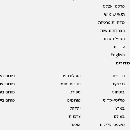
פרסמו אצלנו
תנאי שימוש
מדיניות פרטיות
הצהרת נגישות
המייל האדום
עברית
English
מדורים
חדשות
העולם הערבי
פורום צע
מבזקים
תרבות ופנאי
פורום נשו
ביטחוני
ספורט
פורום בי
פוליטי-מדיני
פורומים
פורום בי
בארץ
יהדות
בעולם
צרכנות
משפט ופלילים
אופנה