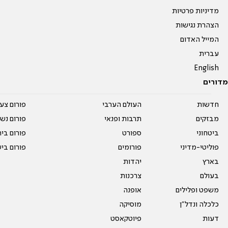
מדיניות פרטיות
הצהרת נגישות
המייל האדום
עברית
English
מדורים
חדשות
העולם הערבי
פורום צע
מבזקים
תרבות ופנאי
פורום נשו
ביטחוני
ספורט
פורום בי
פוליטי-מדיני
פורומים
פורום בי
בארץ
יהדות
בעולם
צרכנות
משפט ופלילים
אופנה
כלכלה ונדל"ן
מוסיקה
דעות
פיוטקאסט