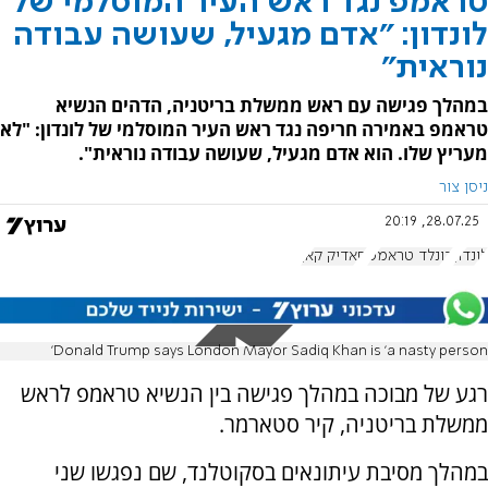
טראמפ נגד ראש העיר המוסלמי של
לונדון: "אדם מגעיל, שעושה עבודה
נוראית"
במהלך פגישה עם ראש ממשלת בריטניה, הדהים הנשיא
טראמפ באמירה חריפה נגד ראש העיר המוסלמי של לונדון: "לא
מעריץ שלו. הוא אדם מגעיל, שעושה עבודה נוראית".
ניסן צור
28.07.25, 20:19
לונדון
דונלד טראמפ
סאדיק קאן
Donald Trump says London Mayor Sadiq Khan is 'a nasty person'
רגע של מבוכה במהלך פגישה בין הנשיא טראמפ לראש
ממשלת בריטניה, קיר סטארמר.
במהלך מסיבת עיתונאים בסקוטלנד, שם נפגשו שני