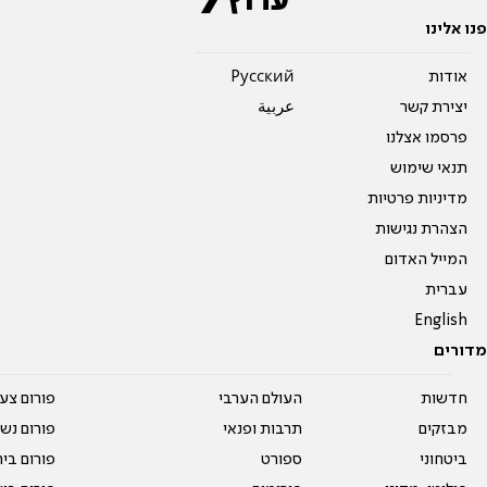
פנו אלינו
אודות
Pусский
יצירת קשר
عربية
פרסמו אצלנו
תנאי שימוש
מדיניות פרטיות
הצהרת נגישות
המייל האדום
עברית
English
מדורים
חדשות
העולם הערבי
פורום צע
מבזקים
תרבות ופנאי
פורום נשו
ביטחוני
ספורט
פורום בי