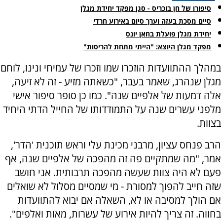
סיפורו של חן בוכריס - סגן מפקד יחידת מגלן
סיים מסכת בעזה וערך סיום באירוע חרדי
יחידת מגלן פועלת בחאן יונס
מפקד מגלן היוצא: "הייתי מתחת להריסות"
במהלך ההתוועדות הוזכרו שמו וזכרו של עמיחי ונינו, לוחם
מגלן שנהרג, שאמר בעבר, "כשאתה מזיע - זה לא זיעה,
אלה דמעות של אלפיים שנה". כמו כן סופר סיפור אישי
מלפני עשרים שנה על התמודדותו של החייל הדתי היחיד
בצוות.
הרב פנחס עציון, מרבני מכינת עלי וראש תוכנית 'הדר',
אמר, "מה שמתקיים פה זה מהפכה של אלפיים שנה, אף
פעם לא היה צוות שעשה מהפכה תרבותית. אני חושב
שזה חייב להפוך למסורת - מי שמסיים מסלול לא שואלים
אם הולך למסיבה או לא, השאלה אם יבוא להתוועדות
בחווה. זה צריך להיות אירוע של עשרות, מאות ואלפים".