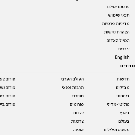
פרסמו אצלנו
תנאי שימוש
מדיניות פרטיות
הצהרת נגישות
המייל האדום
עברית
English
מדורים
חדשות
העולם הערבי
פורום צע
מבזקים
תרבות ופנאי
פורום נשו
ביטחוני
ספורט
פורום בי
פוליטי-מדיני
פורומים
פורום בי
בארץ
יהדות
בעולם
צרכנות
משפט ופלילים
אופנה