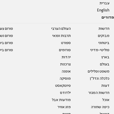
עברית
English
מדורים
חדשות
העולם הערבי
פורום צע
מבזקים
תרבות ופנאי
פורום נשו
ביטחוני
ספורט
פורום בי
פוליטי-מדיני
פורומים
פורום בי
בארץ
יהדות
בעולם
צרכנות
משפט ופלילים
אופנה
כלכלה ונדל"ן
מוסיקה
דעות
פיוטקאסט
חדשות המגזר
ילדודס
אוכל
מודעות אבל
כיפה שחורה
מזג אוויר