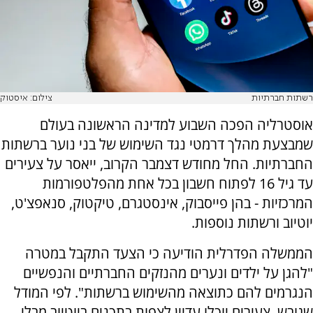
רשתות חברתיות
צילום: איסטוק
אוסטרליה הפכה השבוע למדינה הראשונה בעולם
שמבצעת מהלך דרמטי נגד השימוש של בני נוער ברשתות
החברתיות. החל מחודש דצמבר הקרוב, ייאסר על צעירים
עד גיל 16 לפתוח חשבון בכל אחת מהפלטפורמות
המרכזיות - בהן פייסבוק, אינסטגרם, טיקטוק, סנאפצ'ט,
יוטיוב ורשתות נוספות.
הממשלה הפדרלית הודיעה כי הצעד התקבל במטרה
"להגן על ילדים ונערים מהנזקים החברתיים והנפשיים
הנגרמים להם כתוצאה מהשימוש ברשתות". לפי המודל
שגובש, צעירים יוכלו עדיין לצפות בתכנים ביוטיוב מבלי