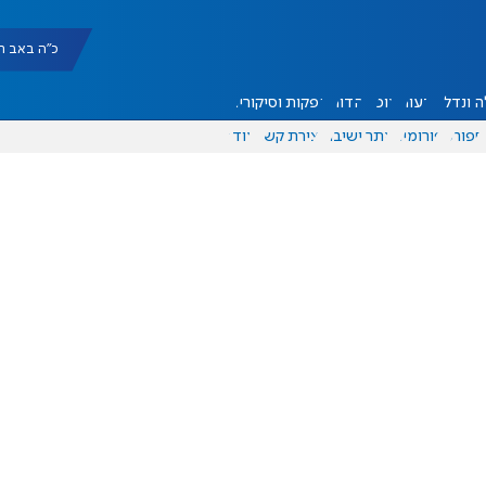
כ"ה באב תשפ"ו |
 ונדל"ן
דעות
אוכל
יהדות
הפקות וסיקורים
ספורט
פורומים
אתר ישיבה
יצירת קשר
עוד