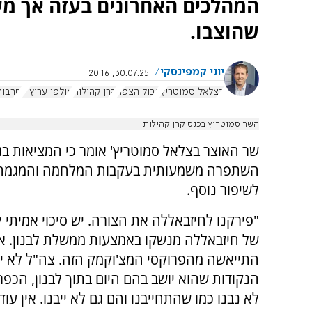
המהלכים האחרונים בעזה אך מע
שהוצבו.
יוני קמפינסקי
30.07.25, 20:16
בצלאל סמוטריץ'
גבול הצפון
קרן קהילות
אולפן ערוץ 7
חרבות
השר סמוטריץ בכנס קרן קהילות
שר האוצר בצלאל סמוטריץ' אומר כי המציאות בג
השתפרה משמעותית בעקבות המלחמה והמגמה
לשיפור נוסף.
"פירקנו לחיזבאללה את הצורה. יש סיכוי אמיתי 
של חיזבאללה מנשקו באמצעות ממשלת לבנון. אי
התייאשה מהפרוקסי המצ'וקמק הזה. צה"ל לא י
הנקודות שהוא יושב בהם היום בתוך לבנון, הכפר
לא נבנו כמו שהתחייבנו והם גם לא ייבנו. אין עוד