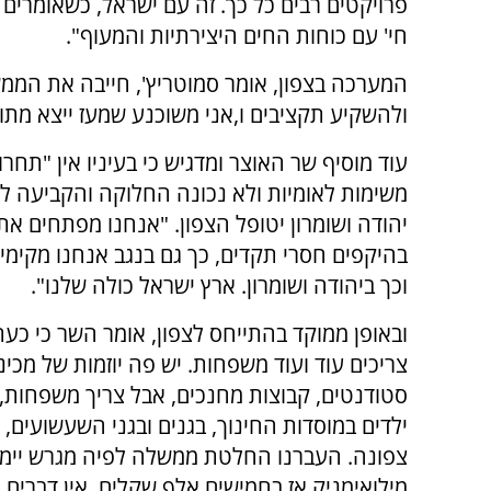
פרויקטים רבים כל כך. זה עם ישראל, כשאומרים 
חי' עם כוחות החים היצירתיות והמעוף".
המערכה בצפון, אומר סמוטריץ', חייבה את הממשל
ולהשקיע תקציבים ו,אני משוכנע שמעז ייצא מתו
עוד מוסיף שר האוצר ומדגיש כי בעיניו אין "תחרות
משימות לאומיות ולא נכונה החלוקה והקביעה ל
יהודה ושומרון יטופל הצפון. "אנחנו מפתחים את
וכך ביהודה ושומרון. ארץ ישראל כולה שלנו".
ובאופן ממוקד בהתייחס לצפון, אומר השר כי כעת
צריכים עוד ועוד משפחות. יש פה יוזמות של מכינ
סטודנטים, קבוצות מחנכים, אבל צריך משפחות, 
ילדים במוסדות החינוך, בגנים ובגני השעשועים, 
צפונה. העברנו החלטת ממשלה לפיה מגרש יימכ
מילואימניק אז בחמישים אלף שקלים. אין דברים כ