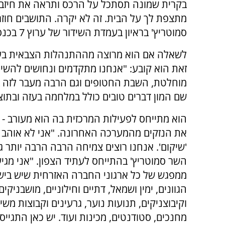
בקרית שמונה תסתכל על הרכס ותראה את חיזב
מתצפת לך על הבית. זה לא יקרה. התושבים חוזר
סמוטריץ' בראיון בעמדת השידור של ערוץ 7 בכנס 'קרן קהילות'.
לשאלה אם הוא מרוצה מההתנהלות הצבאית בעזה
זאת הוא קובע: "אנחנו מתקדמים ונחושים להש
מוחלטת, השבת החטופים וגם הרבה מעבר לזה בע
שם המון דברים טובים כולל במלחמה בעזה ובתוצ
הוא מתייחס לפעילות המרכזית בה הוא מעורב -
את הנזקים מהמערכה האחרונה.
"אני לא אוהב
'שיקום'. אנחנו רוצים צמיחה הרבה הרבה יותר ג
השר סמוטריץ' בהתייחס לעתיד הצפון. "אני מגיע
ממפגש של כל ארגוני החברה האזרחית שיש ביש
הגוונים, ימין ושמאל, דתיים וחילוניים, מושבניקים
וקיבוצניקים, תנועות נוער, גרעינים וקבוצות משי
מחנכים, סטודנטים, מכינות ועוד. יש כאן התגייס