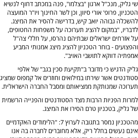
שי גליק, מנכ"ל ארגון "בצלמו", פנה במכתב דחוף לנשיא
הטכניון, פרופ' אורי סיוון, וכן לשר החינוך ויו"ר המועצה
להשכלה גבוהה יואב קיש, בדרישה להסיר את המיצג.
לדבריו, "במקום להציג תערוכה על משפחות החטופים,
על אזרחים ישראלים שבתיהם נהרסו, על חללי צה"ל
והפצועים - בוחר הטכניון להציג מיצג אמנותי המביע
אמפתיה דווקא לתושבי האויב".
גליק הדגיש כי מדובר ב"תקיעת סכין בגב" של אלפי
סטודנטים אשר שירתו במילואים וחוזרים אל קמפוס שמציג
תערוכה שמנותקת ממציאותם ומסבל החברה הישראלית.
למרות הפניות הרבות מצד הסטודנטים והפנייה הרשמית
של גליק, בטכניון טרם הסירו את המיצג.
מהטכניון נמסר בתגובה לערוץ 7: "הלימודים האקדמיים
אינם נעשים בחלל ריק, אלא מחוברים לחברה בה אנו