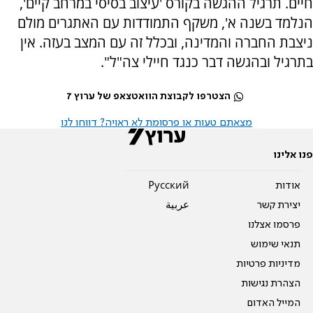
חיים. תרגיל ההגשה בקורס 'עיצוב בסיסי במרחב קיים',
הנלמד בשנה א', משקף התמודדות עם האתגרים מולם
ניצבת החברה והמדינה, ובכלל זה עם המצב בעזה. אין
בתרגיל ובהגשה דבר כנגד חיילי צה"ל".
הצטרפו לקבוצת הוואטצאפ של ערוץ 7
מצאתם טעות או פרסומת לא ראויה? דווחו לנו
פנו אלינו
אודות
Pусский
יצירת קשר
عربية
פרסמו אצלנו
תנאי שימוש
מדיניות פרטיות
הצהרת נגישות
המייל האדום