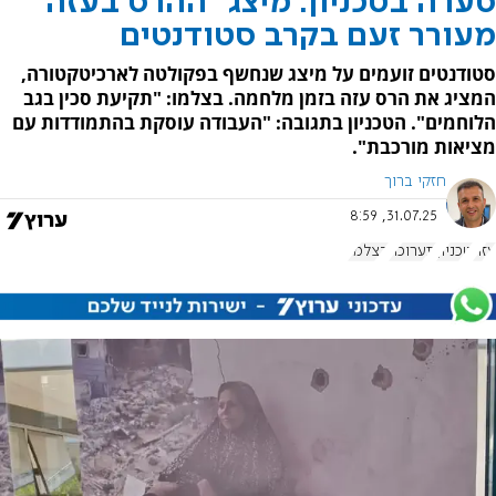
סערה בטכניון: מיצג "ההרס בעזה"
מעורר זעם בקרב סטודנטים
סטודנטים זועמים על מיצג שנחשף בפקולטה לארכיטקטורה,
המציג את הרס עזה בזמן מלחמה. בצלמו: "תקיעת סכין בגב
הלוחמים". הטכניון בתגובה: "העבודה עוסקת בהתמודדות עם
מציאות מורכבת".
חזקי ברוך
31.07.25, 8:59
עזה
טכניון
תערוכה
בצלמו