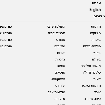
עברית
English
מדורים
חדשות
העולם הערבי
פורום צע
מבזקים
תרבות ופנאי
פורום נשו
ביטחוני
ספורט
פורום בי
פוליטי-מדיני
פורומים
פורום בי
בארץ
יהדות
בעולם
צרכנות
משפט ופלילים
אופנה
כלכלה ונדל"ן
מוסיקה
דעות
פיוטקאסט
חדשות המגזר
ילדודס
אוכל
מודעות אבל
כיפה שחורה
מזג אוויר