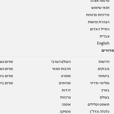
פרסמו אצלנו
תנאי שימוש
מדיניות פרטיות
הצהרת נגישות
המייל האדום
עברית
English
מדורים
חדשות
העולם הערבי
פורום צע
מבזקים
תרבות ופנאי
פורום נשו
ביטחוני
ספורט
פורום בי
פוליטי-מדיני
פורומים
פורום בי
בארץ
יהדות
בעולם
צרכנות
משפט ופלילים
אופנה
כלכלה ונדל"ן
מוסיקה