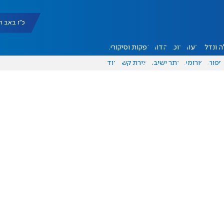
כ"ו באב תשפ"ו |
 ונדל"ן
דעות
אוכל
יהדות
הפקות וסיקורים
ספורט
פורומים
אתר ישיבה
יצירת קשר
עוד