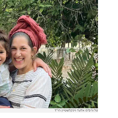
טל ורס"מ אלעד וינקלשטיין הי"ד