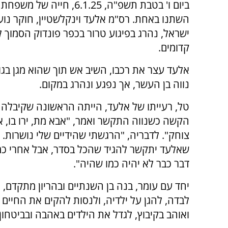
ביום ו' בטבת תשפ"ה, 6.1.25, חייה 
השתנו באחת. רס"מ אלעד וינקלשטיין, חוקר נו
ישראל, נהרג בפיגוע טרור בכפר פונדוק הסמוך ל
קדומים.
אלעד עצר את רכבו, השיב אש תוך שהוא מגן בגופ
נווה בן העשר, אך נפגע ונהרג במקום.
טל, רעייתו של אלעד, הייתה הראשונה שקיבלה
הקשה כשנווה התקשר ואמר, "אבא מת, ירו בו, א
צוחק". לדבריה, "הרגשתי שהידיים שלי נושרות. ח
שאלעד יתקשר להגיד שהכל בסדר, אבל אחרי כמה
דבר כבר לא יהיה כמו שהיה".
יחד עם עומר, בנה בן השנתיים ובהריון מתקדם,
לבדה, להגן על ילדיה, ולנסות להקים את החיים 
ואוהב בקיבוץ, לגדל את הילדים באהבה ובביטחון