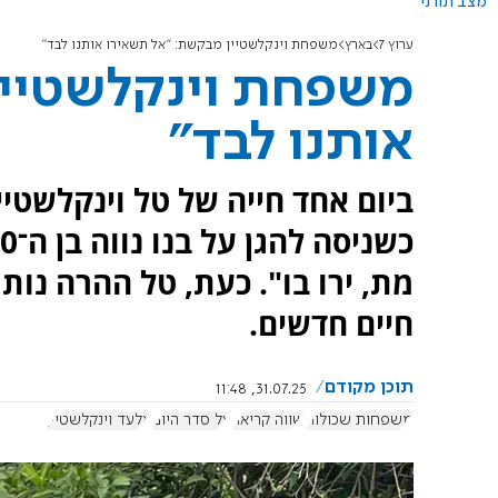
מצב תורני
ערוץ 7
בארץ
משפחת וינקלשטיין מבקשת: "אל תשאירו אותנו לבד"
משפחת וינקלשטיין
אותנו לבד"
ביום אחד חייה של טל וינקלשטיי
מת, ירו בו". כעת, טל ההרה נו
חיים חדשים.
תוכן מקודם
31.07.25, 11:48
משפחות שכולות
שווה קריאה
על סדר היום
אלעד וינקלשטיין