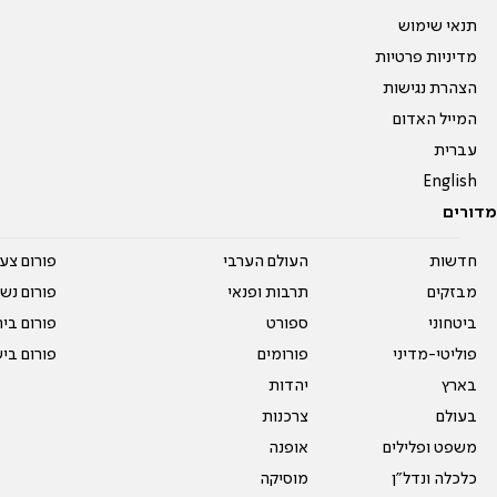
תנאי שימוש
מדיניות פרטיות
הצהרת נגישות
המייל האדום
עברית
English
מדורים
חדשות
העולם הערבי
פורום צע
מבזקים
תרבות ופנאי
פורום נשו
ביטחוני
ספורט
פורום בי
פוליטי-מדיני
פורומים
פורום בי
בארץ
יהדות
בעולם
צרכנות
משפט ופלילים
אופנה
כלכלה ונדל"ן
מוסיקה