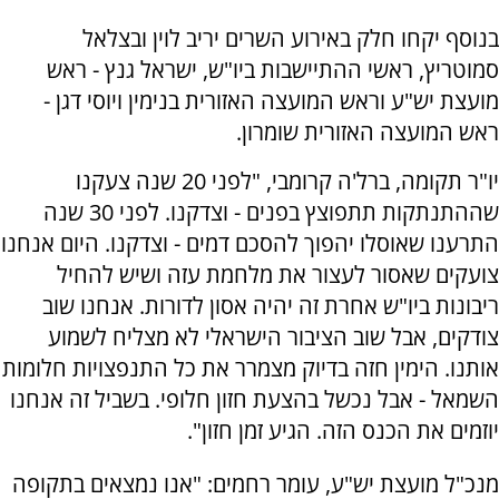
בנוסף יקחו חלק באירוע השרים יריב לוין ובצלאל
סמוטריץ, ראשי ההתיישבות ביו"ש, ישראל גנץ - ראש
מועצת יש"ע וראש המועצה האזורית בנימין ויוסי דגן -
ראש המועצה האזורית שומרון.
יו"ר תקומה, ברל'ה קרומבי, "לפני 20 שנה צעקנו
שההתנתקות תתפוצץ בפנים - וצדקנו. לפני 30 שנה
התרענו שאוסלו יהפוך להסכם דמים - וצדקנו. היום אנחנו
צועקים שאסור לעצור את מלחמת עזה ושיש להחיל
ריבונות ביו"ש אחרת זה יהיה אסון לדורות. אנחנו שוב
צודקים, אבל שוב הציבור הישראלי לא מצליח לשמוע
אותנו. הימין חזה בדיוק מצמרר את כל התנפצויות חלומות
השמאל - אבל נכשל בהצעת חזון חלופי. בשביל זה אנחנו
יוזמים את הכנס הזה. הגיע זמן חזון".
מנכ"ל מועצת יש"ע, עומר רחמים: "אנו נמצאים בתקופה