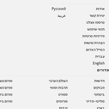
אודות
Pусский
יצירת קשר
عربية
פרסמו אצלנו
תנאי שימוש
מדיניות פרטיות
הצהרת נגישות
המייל האדום
עברית
English
מדורים
חדשות
העולם הערבי
פורום צע
מבזקים
תרבות ופנאי
פורום נשו
ביטחוני
ספורט
פורום בי
פוליטי-מדיני
פורומים
פורום בי
בארץ
יהדות