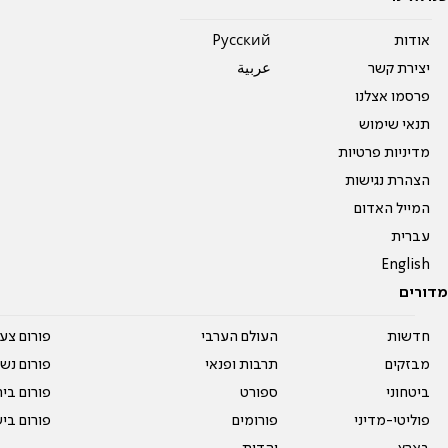
אודות
Pусский
יצירת קשר
عربية
פרסמו אצלנו
תנאי שימוש
מדיניות פרטיות
הצהרת נגישות
המייל האדום
עברית
English
מדורים
חדשות
העולם הערבי
פורום צע
מבזקים
תרבות ופנאי
פורום נשו
ביטחוני
ספורט
פורום בי
פוליטי-מדיני
פורומים
פורום בי