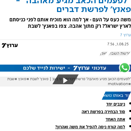
"לפעמים הכאב מגיע מאהבה" -
פאנץ' לפרשת דברים
משה כעס על העם - אך למה הוא מוכיח אותם לפני כניסתם
לארץ ישראל? רק מתוך אהבה. צפו בפאנץ' לשבת
ערוץ 7
1.08.25, 7:56
פרשת השבוע
פאנץ'
״לפעמים הכאב מגיע מאהבה״ פרשת דברים | ט׳ באב | פאנץ׳ לשבת #פאנץ #שבת
#motivation
עוד באותו נושא:
ניצבים יחד
סוד הבחירה בפרשת ראה
אתה האחד
למה קורח ניסה להפיל את משה ואהרון?