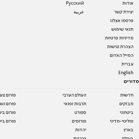
אודות
Pусский
יצירת קשר
عربية
פרסמו אצלנו
תנאי שימוש
מדיניות פרטיות
הצהרת נגישות
המייל האדום
עברית
English
מדורים
חדשות
העולם הערבי
פורום צע
מבזקים
תרבות ופנאי
פורום נשו
ביטחוני
ספורט
פורום בי
פוליטי-מדיני
פורומים
פורום בי
בארץ
יהדות
בעולם
צרכנות