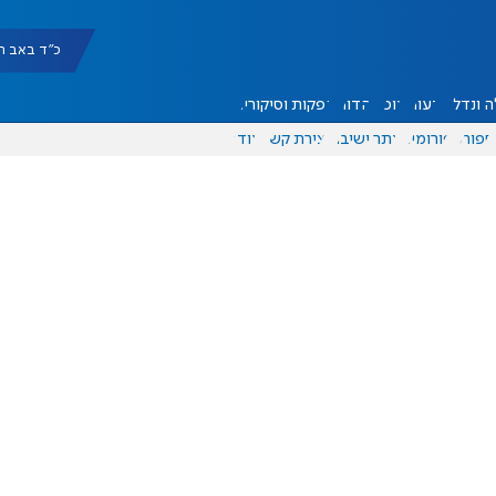
כ"ד באב תשפ"ו |
 ונדל"ן
דעות
אוכל
יהדות
הפקות וסיקורים
ספורט
פורומים
אתר ישיבה
יצירת קשר
עוד