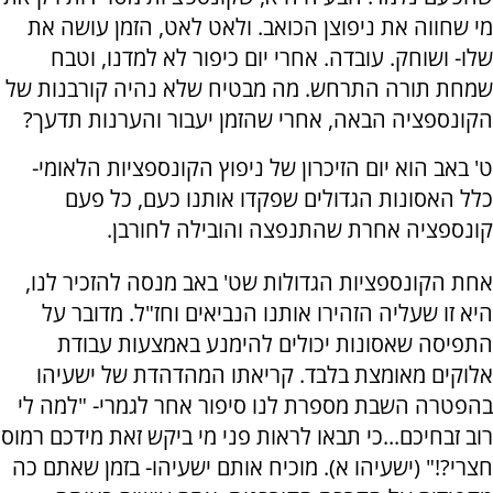
מי שחווה את ניפוצן הכואב. ולאט לאט, הזמן עושה את
שלו- ושוחק. עובדה. אחרי יום כיפור לא למדנו, וטבח
שמחת תורה התרחש. מה מבטיח שלא נהיה קורבנות של
הקונספציה הבאה, אחרי שהזמן יעבור והערנות תדעך?
ט' באב הוא יום הזיכרון של ניפוץ הקונספציות הלאומי-
כלל האסונות הגדולים שפקדו אותנו כעם, כל פעם
קונספציה אחרת שהתנפצה והובילה לחורבן.
אחת הקונספציות הגדולות שט' באב מנסה להזכיר לנו,
היא זו שעליה הזהירו אותנו הנביאים וחז"ל. מדובר על
התפיסה שאסונות יכולים להימנע באמצעות עבודת
אלוקים מאומצת בלבד. קריאתו המהדהדת של ישעיהו
בהפטרה השבת מספרת לנו סיפור אחר לגמרי- "למה לי
רוב זבחיכם...כי תבאו לראות פני מי ביקש זאת מידכם רמוס
חצרי?!" (ישעיהו א). מוכיח אותם ישעיהו- בזמן שאתם כה