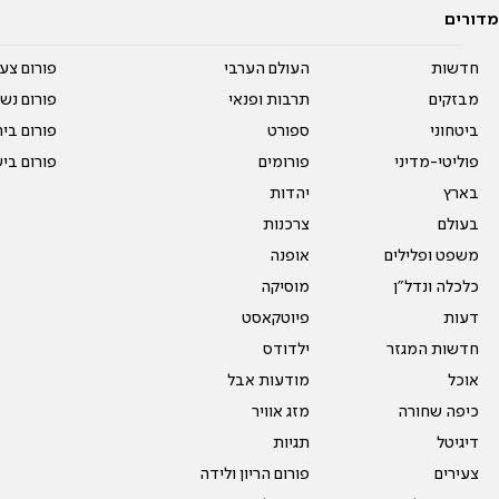
מדורים
חדשות
העולם הערבי
פורום צע
מבזקים
תרבות ופנאי
פורום נשו
ביטחוני
ספורט
פורום בי
פוליטי-מדיני
פורומים
פורום בי
בארץ
יהדות
בעולם
צרכנות
משפט ופלילים
אופנה
כלכלה ונדל"ן
מוסיקה
דעות
פיוטקאסט
חדשות המגזר
ילדודס
אוכל
מודעות אבל
כיפה שחורה
מזג אוויר
דיגיטל
תגיות
צעירים
פורום הריון ולידה