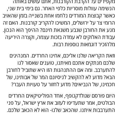
מקפידים על הקרבת הקורבנות, אתם עושים באותה
הנשימה עוולות מוסריות כלפי האחר. גם בימי בית שני,
כאשר קבוצות המורדים נלחמו אחת בשנייה בזמן שהאויב
הרומי צר על ירושלים, המשיכו להקריב קורבנות. האם זה
מנע את החורבן שנבע משנאת חינם? ההיפך הוא הנכון.
עבודת האלוקים לא עמדה בזכות עצמה, וקצרה היריעה
מלהזכיר דוגמאות נוספות רבות.
וזאת הקריאה שלנו אליכם, אחינו החרדים. המנהיגים
שלכם מנתקים אתכם מאיתנו, טוענים שאסור לנו
להתערבב. ומה אם ההתנהגות הזו היא שתוביל לחורבן
הבא? מדוע לא להקשיב לניסיונם המר של אבותינו, של
חכמינו, של הנביאים? מדוע לחזור על טעויות העבר?
היום פורסם שגולדקנופף, אחד הפוליטיקאים החרדים
הבולטים, אמר שתעדיפו לעזוב את ארץ ישראל, על פני
התערבבות איתנו. שהכאב שלנו- הוא לא הכאב שלכם.