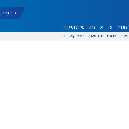
כ"ד באב תשפ"ו |
 ונדל"ן
דעות
אוכל
יהדות
הפקות וסיקורים
ספורט
פורומים
אתר ישיבה
יצירת קשר
עוד