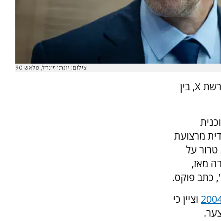
צילום: יונתן זינדל, פלאש 90
מזכיר הממשלה יוסי פוקס קשר, בציוץ שפרסם ברשת X, בין
וכנית
דית מרצועת
טרור על
ה מאז,
 כתב פוקס.
וציין כי
ער.