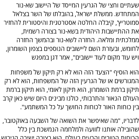
שעתיים וחצי של הגרעין המייסד של היישוב שא-נור
המתחדש. ממשלת ישראל, בהובלתו של השר בצלאל
סמוטריץ', קיבלה החלטה אסטרטגית והיסטורית להחזיר
את ההתיישבות היהודית בשא-נור בצורה רשמית,
ממלכתית ומלאה. החזרה לשא-נור ובהמשך החזרה
לחומש, ובעזרת השם ליישובים הנוספים בצפון השומרון,
ויש עוד מקום לעוד יישובים", אמר דגן במפגש
הוא הוסיף "הצעד הזה הוא לא רק תיקון של משפחות
המגורשים או של הגרעין הזה של המשפחות, הוא לא רק
תיקון ברמת השומרון, הוא תיקון לאומי, הוא תיקון ברמת
העולם הנאור והתרבותי, כולנו מבינים היום שיש כאן קרב
בין כוחות האור לכוחות החושך על כל המשתמע".
לדבריו, "מה שאיפשר את השואה של השבעה באוקטובר,
שהובילה אותנו לזוועה ולמלחמה הנמשכת בין כלל
הכוחות הטובים והרעים בעולם, הוא בצורה ישירה הגירוש