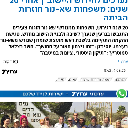
נערכים לחידוש היישוב | אחרי 20
שנים: משפחות שא-נור חוזרות
הביתה
20 שנה לגירוש, משפחות ממגורשי שא-נור וזוגות צעירים
התגבשו בגרעין שנערך לשיבה ולבניית הישוב מחדש. פגישת
ההקמה התקיימה בלשכת ראש מועצת שומרון שגורש משא-נור
בעצמו. יוסי דגן: "זהו ניצחון האור על החושך". השר בצלאל
סמוטריץ': "תיקון היסטורי, ציונות במיטבה"
ערוץ 7
1 דקות
4.08.25, 8:42
התנתקות
מועצה אזורית שומרון
שא נור
יוסי דגן