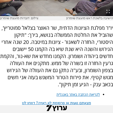
הישיבה בלשכת ראש מועצת שומרון
צילום: דוברות מועצת שומרון
יו"ר מפלגת הציונות הדתית, שר האוצר בצלאל סמוטריץ',
שהוביל את החלטת הממשלה בנושא, בירך: "תיקון
היסטורי, החזרה לשאנור - ציונות במיטבה. 20 שנה אחרי
הגירוש והשנה היא שנת שיא בה הקמנו 50 יישובים
חדשים ביהודה ושומרון. הקמנו מחדש את שא-נור, והקמת
גרעין החזרה זו בשורה של ממש. מתקנים את העוולה
בצפון השומרון, ובע"ה נתקן גם את העוולה של הגירוש
מגוש קטיף. את פירות הטרור המשגש בעזה אני חשים
בכאב ענק - הגיע זמן תיקון".
לקריאת הכתבה באתר באנגלית
מצאתם טעות או פרסומת לא ראויה? דווחו לנו