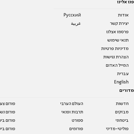
פנו אלינו
אודות
Pусский
יצירת קשר
عربية
פרסמו אצלנו
תנאי שימוש
מדיניות פרטיות
הצהרת נגישות
המייל האדום
עברית
English
מדורים
חדשות
העולם הערבי
פורום צע
מבזקים
תרבות ופנאי
פורום נשו
ביטחוני
ספורט
פורום בי
פוליטי-מדיני
פורומים
פורום בי