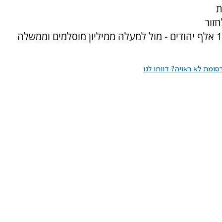
ת
זור
לישראל. אנחנו בערך 5,000 ישראלים ובערך 120 אלף יהודים - מול למעלה ממיליון מוסלמים וממשלה
ומת לא ראויה? דווחו לנו