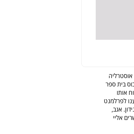
כאן כבר קרוב ל-14 שנים, אוסטרליה
וס בית ספר
ח אותו
ענו לפרלמנט
ון. אגב,
ים אליי