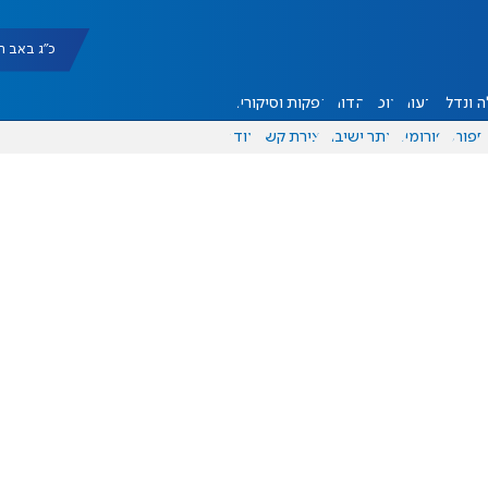
כ"ג באב תשפ"ו |
 ונדל"ן
דעות
אוכל
יהדות
הפקות וסיקורים
ספורט
פורומים
אתר ישיבה
יצירת קשר
עוד