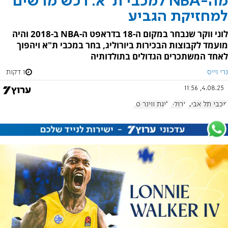
מה-NBA למכבי ת"א: רכש מרשים
למחזיקת הגביע
לוני ווקר שנבחר במקום ה-18 בדראפט ה-NBA ב-2018 והיה
מועמד לקבוצות הבכירות ביורוליג, בחר במכבי ת"א ויהפוך
לאחד המשתכרים הגדולים בתולדותיה
נרי וייס
1 דקות
4.08.25, 11:56
מכבי תל אביב
יורוליג
ליגת ווינר סל