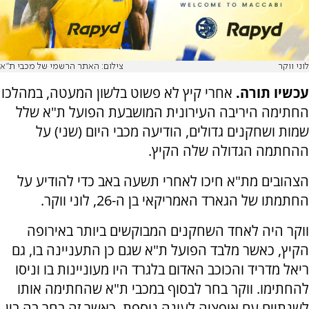
לוני ווקר
צילום: האתר הרשמי של מכבי ת"א
עכשיו תורה.
אחרי קיץ לא פשוט בלשון המעטה, במהלכו
החתימה היריבה העירונית המושבעת הפועל ת"א שלל
שמות ושחקנים גדולים, הודיעה מכבי היום (שני) על
ההחתמה הגדולה שלה הקיץ.
הצהובים מת"א חיכו לאחרי תשעה באב כדי להודיע על
החתמתו של הגארד האמריקאי בן ה-26, לוני ווקר.
ווקר היה לאחד השחקנים המבוקשים ביותר באירופה
הקיץ, כאשר מלבד הפועל ת"א שגם כן התעניינה בו, גם
ריאל מדריד והכוכב האדום בלגרד היו מעוניינות בו וניסו
להחתימו. ווקר בחר לבסוף במכבי ת"א שהחתימה אותו
לשנתיים עם אופציה לעונה נוספת, כאשר זה בחר בה בין