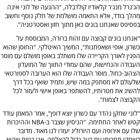
הג'נרל מנג'ר קלאודיו קולדבלה, "ההגעה של לוני אינה
מהלך בודד, אלא התאמה מושלמת של חלק נוסף וחשוב
בפסיפס שאנחנו בונים כאן מתוך חזון ואסטרטגיה".
"אנחנו בונים קבוצה עם זהות ברורה, המבוססת על
כשרון, אופי ושאפתנות", המשיך האיטלקי. "החוסן שהוא
הפגין לאורך הקריירה שלו משתלב באופן מושלם עם מוסר
העבודה והנחישות, שהם עמודי התווך של המועדון
הצהוב-כחול. מוסר העבודה שלו הוא הערובה לספורטאי
שלעולם לא מסתפק במה שיש, ותמיד שואף בכל דרך
להשיג את מטרותיו, להשתפר באופן אישי ולעזור לכל
הקבוצה לצמוח".
"לוני שחקן נהדר עם כשרון יוצא דופן", אמר המאמן עודד
קטש לאחר החתימה. "הניסיון שצבר ב-NBA וההיכרות
שלו עם אירופה ועם היורוליג יעזרו לנו מאוד. מדובר
בשחקן תחרותי עם רעב גדול להצלחה. אני בטוח שהוא