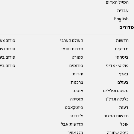
המייל האדום
עברית
English
מדורים
חדשות
העולם הערבי
פורום צע
מבזקים
תרבות ופנאי
פורום נשו
ביטחוני
ספורט
פורום בי
פוליטי-מדיני
פורומים
פורום בי
בארץ
יהדות
בעולם
צרכנות
משפט ופלילים
אופנה
כלכלה ונדל"ן
מוסיקה
דעות
פיוטקאסט
חדשות המגזר
ילדודס
אוכל
מודעות אבל
כיפה שחורה
מזג אוויר