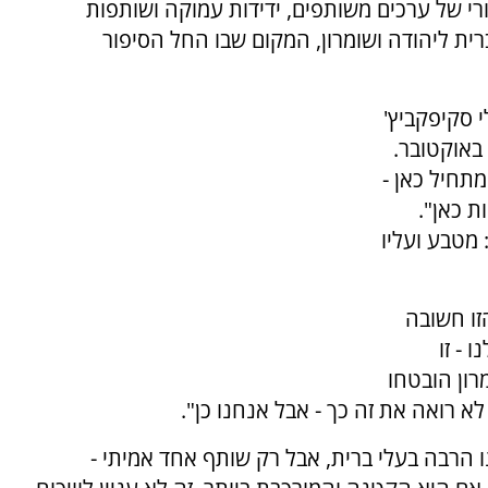
ורי של ערכים משותפים, ידידות עמוקה ושותפות
רית ליהודה ושומרון, המקום שבו החל הסיפור
י סקיפקביץ'
ז"ל, תושב העיר שנפל בקרב בקיבוץ כיסופים ב־7 באוקטובר.
תחיל כאן -
ת כאן".
מטבע ועליו
זו חשובה
 - זו
ון הובטחו
לא רואה את זה כך - אבל אנחנו כן".
ו הרבה בעלי ברית, אבל רק שותף אחד אמיתי -