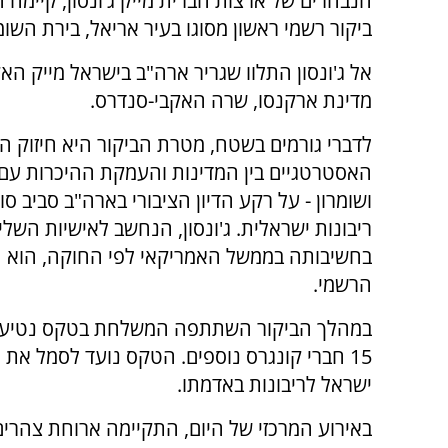
הנבחרים של ארצות הברית מייק ג'ונסון, קיימה הי
ביקור רשמי ראשון מסוגו בעיר אריאל, בירת השומר
אל ג'ונסון התלוו שגריר ארה"ב בישראל מייק האק
מדינת ארקנסו, שרה האקבי-סנדרס.
לדברי גורמים בשטח, מטרת הביקור היא חיזוק ה
האסטרטגיים בין המדינות והעמקת ההיכרות עם 
ושומרון - על רקע הדיון הציבורי בארה"ב סביב ס
ריבונות ישראלית. ג'ונסון, הנחשב לאישיות השלי
בחשיבותה בממשל האמריקאי לפי החוקה, הוא הב
הרשמי.
במהלך הביקור השתתפה המשלחת בטקס נטיעת גפ
15 חברי קונגרס נוספים. הטקס נועד לסמל את
ישראל לריבונות באדמתו.
באירוע המרכזי של היום, התקיימה ארוחת צהרים