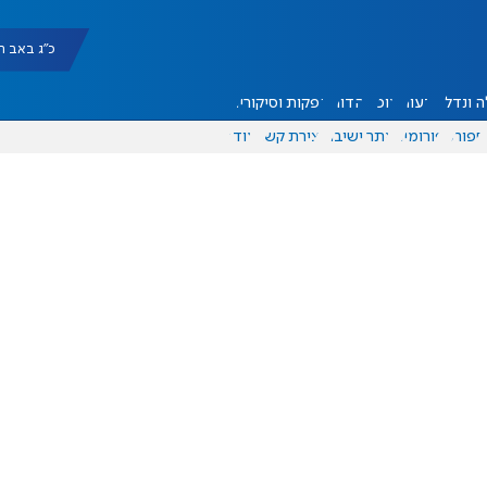
כ"ג באב תשפ"ו |
 ונדל"ן
דעות
אוכל
יהדות
הפקות וסיקורים
ספורט
פורומים
אתר ישיבה
יצירת קשר
עוד