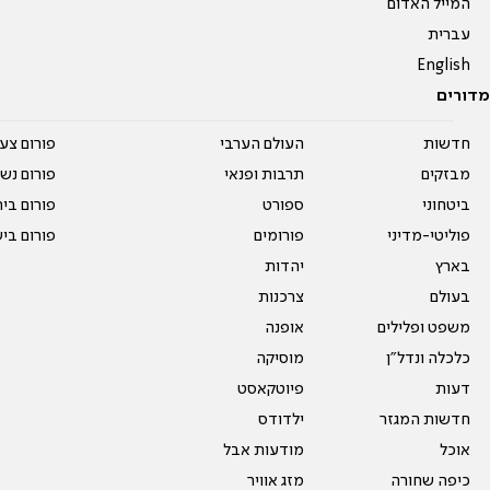
המייל האדום
עברית
English
מדורים
חדשות
העולם הערבי
פורום צע
מבזקים
תרבות ופנאי
פורום נשו
ביטחוני
ספורט
פורום בי
פוליטי-מדיני
פורומים
פורום בי
בארץ
יהדות
בעולם
צרכנות
משפט ופלילים
אופנה
כלכלה ונדל"ן
מוסיקה
דעות
פיוטקאסט
חדשות המגזר
ילדודס
אוכל
מודעות אבל
כיפה שחורה
מזג אוויר