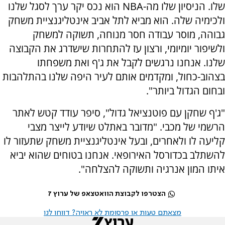
שלו. הניסיון שלו מה-NBA הוא נכס יקר ערך לסגל שלנו
ולכימיה שלה. הוא מביא לתל אביב אינטליגנציית משחק
גבוהה, מוסר עבודה חסר מנוחה, תשוקה למשחק
ולשיפור יומיומי, ורצון עז להתחרות שישדרג את הקבוצה
שלנו. אנחנו נרגשים לקבל את ג'ף ואת משפחתו
בצהוב-כחול, ומקדמים אותם לעיר היפה שלנו בהתלהבות
ובחום הגדול ביותר".
"ג'ף שחקן עם פוטנציאל גדול", סיפר עודד קטש לאתר
הרשמי של מכבי. "מדובר באתלט שיודע לייצר מצבי
קליעה לו ולאחרים, ובעל אינטליגנציית משחק שתעזור לו
להשתלב בכדורסל האירופאי. אנחנו בטוחים שהוא יביא
איתו המון אנרגיה ותשוקה להצלחה".
הצטרפו לקבוצת הוואטצאפ של ערוץ 7
מצאתם טעות או פרסומת לא ראויה? דווחו לנו