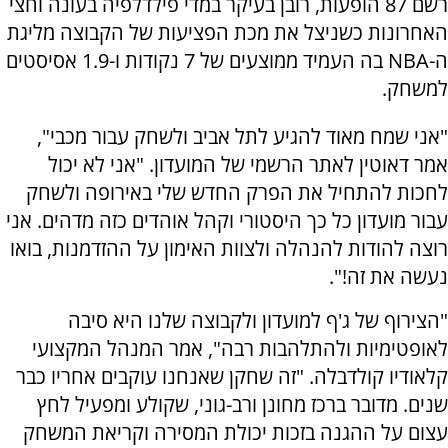
רשם 87 הופעות, רובן בעיקר במדי פילדלפיה בעונה וחצי
האחרונות כשניצל את מכת הפציעות של הקבוצה מליגת
ה-NBA בה העמיד ממוצעים של 7 נקודות ו-1.9 אסיסטים
למשחק.
"אני שמח מאוד להגיע לתל אביב ולשחק עבור מכבי",
אמר דאוטין לאתר הרשמי של המועדון. "אני לא יכול
לחכות להתחיל את הפרק החדש שלי באירופה ולשחק
עבור מועדון כל כך היסטורי וקהל אוהדים כזה מדהים. אני
רוצה להודות להנהלה ולצוות האימון על ההזדמנות, בואו
נעשה את זה!".
"הצירוף של ג'ף למועדון ולקבוצה שלנו היא סיבה
לאופטימיות ולהתלהבות רבה", אמר המנהל המקצועי
קלאודיו קולדבלה. "זה שחקן שאנחנו עוקבים אחריו כבר
שנים. מדובר ברכז מחונן ורב-גוני, שקולע ומפעיל לחץ
עצום על ההגנה בזכות יכולת המסירה וקריאת המשחק