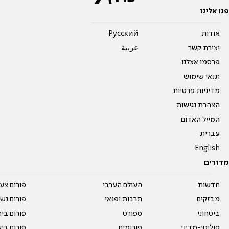
פנו אלינו
אודות
Pусский
יצירת קשר
عربية
פרסמו אצלנו
תנאי שימוש
מדיניות פרטיות
הצהרת נגישות
המייל האדום
עברית
English
מדורים
חדשות
העולם הערבי
פורום צע
מבזקים
תרבות ופנאי
פורום נשו
ביטחוני
ספורט
פורום בי
פוליטי-מדיני
פורומים
פורום בי