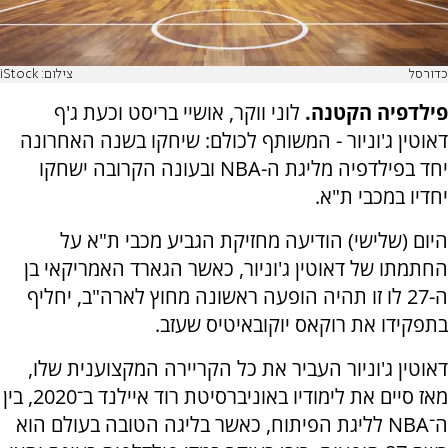
כדורסל
צילום: iStock
פילדפיה הקטנה.
לוני ווקר, אושיי בריסט וכעת ג'ף
דאוטין ג'וניור - המשותף לכולם: שיחקו בשנה האחרונה
יחד בפילדפיה מליגת ה-NBA ובעונה הקרובה ישחקו
יחדיו במכבי ת"א.
היום (שלישי) הודיעה מחזיקת הגביע מכבי ת"א על
החתמתו של דאוטין ג'וניור, כאשר הגארד האמריקאי בן
ה-27 לו זו תהיה הופעה ראשונה מחוץ לארה"ב, יחליף
בתפקידו את רוקאס יוקובאיטיס שעזב.
דאוטין ג'וניור העביר את כל הקריירה המקצוענית שלו,
מאז סיים את לימודיו באוניברסיטת רוד איילנד ב־2020, בין
ה־NBA לליגת הפיתוח, כאשר בליגה הטובה בעולם הוא