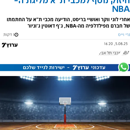
חיזוק נוסף למכבי ת"א מליגת ה-
NBA
אחרי לוני ווקר ואושיי בריסט, הודיעה מכבי ת"א על החתמתו
של חברם מפילדלפיה מה-NBA, ג'ף דאוטין ג'וניור
נרי וייס
1 דקות
5.08.25, 16:20
NBA
מכבי תל אביב