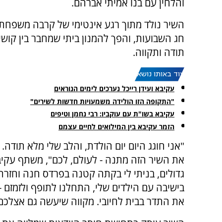
והלחין עם בנו
אמיתי אברהם
.
השיר נולד מתוך רגע אינטימי של קרבה משפחתי
חג השבועות, והפך להמנון ביתי שמחבר בין קושי
תודה ותקווה.
עוד באותו נושא:
עקיבא ועידן רייכל נערכים לימים הנוראים
"התקופה הזו הולידה משמעויות חדשות לשירים"
עקיבא בשו"ת עם עוקביו: רבי נחמן וטיפים
הזמר עקיבא בין המילואים לחיים עצמם
"אני חוגג היום יום הולדת, והלב שלי מלא תודה.
את השיר הזה מתנה - לעולם, לכם", משתף עקיבא
גדולים, בניתי לי בקתה קטנה בפרדס חנה וחזרתי 
בישיבה עם הילדים שלי, התחלנו לתופף ולזמזם - 
את התדר בבית לחיובי. מקווה שיעשה גם אצלכם 