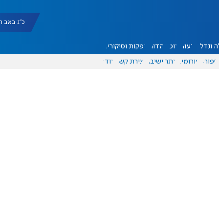
כ"ג באב תשפ"ו |
 ונדל"ן
דעות
אוכל
יהדות
הפקות וסיקורים
ספורט
פורומים
אתר ישיבה
יצירת קשר
עוד