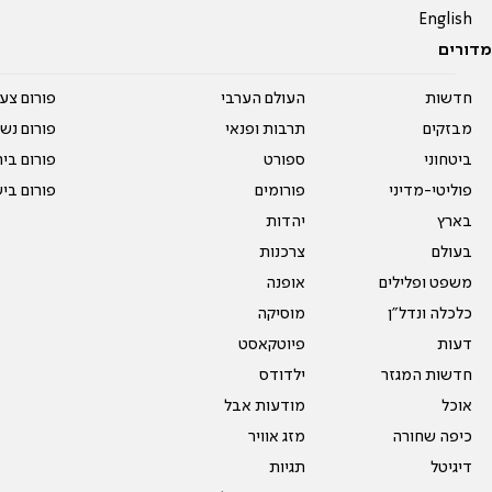
English
מדורים
חדשות
העולם הערבי
פורום צע
מבזקים
תרבות ופנאי
פורום נשו
ביטחוני
ספורט
פורום בי
פוליטי-מדיני
פורומים
פורום בי
בארץ
יהדות
בעולם
צרכנות
משפט ופלילים
אופנה
כלכלה ונדל"ן
מוסיקה
דעות
פיוטקאסט
חדשות המגזר
ילדודס
אוכל
מודעות אבל
כיפה שחורה
מזג אוויר
דיגיטל
תגיות