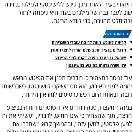
היהודי בעיר. לאחר מכן, ניגש ללישינסקי ולמילגרם, וירה
שוב לעבר גבה של מילגרם בעוד היא ניסתה לזחול
ולהימלט מהזירה, כדי לוודא הריגה.
עוד באותו נושא:
קריאה לעונש מוות לרוצח עובדי השגרירות
הדגלים בנציגויות בעולם הורדו לחצי התורן
ישראל גנץ עבר בזירה דקות לפני הפיגוע
ירון ושרה נרצחו בפיגוע בוושינגטון
עוד נמסר בתצהיר כי רודריגז תכנן את הפיגוע מראש.
יממה לפני האירוע הוא טס משיקגו לוושינגטון כשברשותו
רובה, ובאותו היום רכש כרטיסים למוזיאון היהודי.
במהלך מעצרו, פנה רודריגז אל השוטרים והודה בביצוע
הרצח, תוך שהצהיר כי אינו חמוש. לדבריו, "עשיתי את זה
למען פלסטין, למען עזה", ובהמשך קרא: "שחררו את