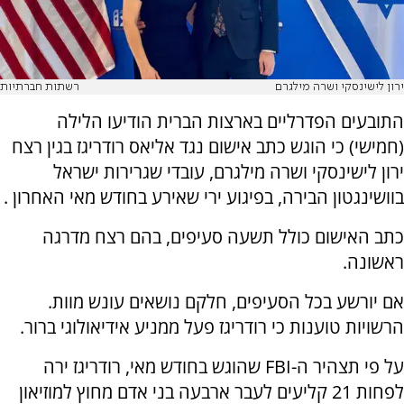
ירון לישינסקי ושרה מילגרם
רשתות חברתיות
התובעים הפדרליים בארצות הברית הודיעו הלילה
(חמישי) כי הוגש כתב אישום נגד אליאס רודריגז בגין רצח
ירון לישינסקי ושרה מילגרם, עובדי שגרירות ישראל
בוושינגטון הבירה, בפיגוע ירי שאירע בחודש מאי האחרון .
כתב האישום כולל תשעה סעיפים, בהם רצח מדרגה
ראשונה.
אם יורשע בכל הסעיפים, חלקם נושאים עונש מוות.
הרשויות טוענות כי רודריגז פעל ממניע אידיאולוגי ברור.
על פי תצהיר ה-FBI שהוגש בחודש מאי, רודריגז ירה
לפחות 21 קליעים לעבר ארבעה בני אדם מחוץ למוזיאון