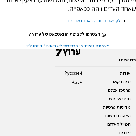
פלסטין". על פי כתב האישום, הוא נשא עמו צעיף אדום
שאחד העדים זיהה ככאפייה.
לקריאת הכתבה באתר באנגלית
הצטרפו לקבוצת הוואטצאפ של ערוץ 7
מצאתם טעות או פרסומת לא ראויה? דווחו לנו
פנו אלינו
אודות
Pусский
יצירת קשר
عربية
פרסמו אצלנו
תנאי שימוש
מדיניות פרטיות
הצהרת נגישות
המייל האדום
עברית