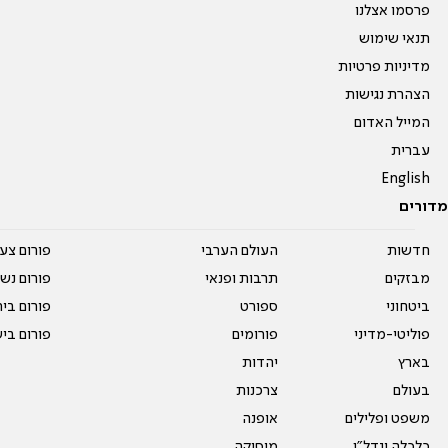
פרסמו אצלנו
תנאי שימוש
מדיניות פרטיות
הצהרת נגישות
המייל האדום
עברית
English
מדורים
חדשות
העולם הערבי
פורום צע
מבזקים
תרבות ופנאי
פורום נשו
ביטחוני
ספורט
פורום בי
פוליטי-מדיני
פורומים
פורום בי
בארץ
יהדות
בעולם
צרכנות
משפט ופלילים
אופנה
כלכלה ונדל"ן
מוסיקה