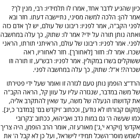
כיון שהגיע לדבר אחד, אמרו לו תלמידיו: רבי, מנין לך?
אמר להן: הלכה למשה מסיני, נתיישבה דעתו. חזר ובא
לפני הקב"ה, אמר לפניו: ריבונו של עולם, יש לך אדם כזה
ואתה נותן תורה על ידי? אמר לו: שתוק, כך עלה במחשבה
לפני. אמר לפניו: ריבונו של עולם, הראיתני תורתו, הראני
שכרו. אמר לו: חזור [לאחורך]. חזר לאחוריו, ראה
ששוקלים בשרו במקולין. אמר לפניו: רבש"ע, זו תורה וזו
שכרה?! א"ל: שתוק, כך עלה במחשבה לפני.
הרד"צ הופמן נותן טעם לגזרה זו ואומר שעל ידי פטירתו
של משה במדבר, שנגזרה עליו על עוון קל, הראה הקב"ה
את קדושתו הנעלה של משה, עד שאין להתקרב אליה,
[מקום קבורתו לא נודע], וככתוב 'ויקדש בם' [במדבר כ,יג].
כמו שעשה ה' גם במות נדב ואביהוא, ככתוב 'בקרובי
אקדש' [ויקרא י',ג'] מאורע זה, אומר הרב הופמן, היה צריך
לשמש מוסר־השכל תמידי לישראל, ועל כן לא קבל ה' את