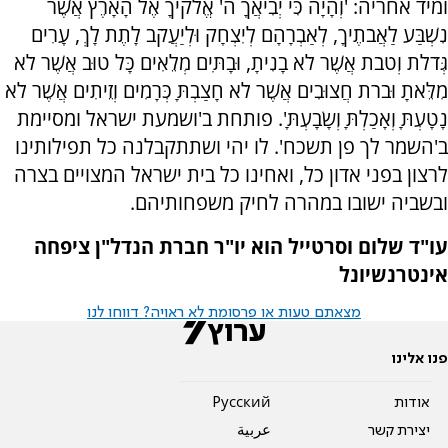
ומיד אחריה: 'וְהָיָה כִּי יְבִיאֲךָ ה' אֱלֹקיךָ אֶל הָאָרֶץ אֲשֶׁר
נִשְׁבַּע לַאֲבֹתֶיךָ, לְאַבְרָהָם לְיִצְחָק וּלְיַעֲקֹב לָתֶת לָךְ, עָרִים
גְּדֹלֹת וְטֹבֹת אֲשֶׁר לֹא בָנִיתָ, וּבָתִּים מְלֵאִים כָּל טוּב אֲשֶׁר לֹא
מִלֵּאתָ וּבֹרֹת חֲצוּבִים אֲשֶׁר לֹא חָצַבְתָּ כְּרָמִים וְזֵיתִים אֲשֶׁר לֹא
נָטָעְתָּ וְאָכַלְתָּ וְשָׂבָעְתָּ'. פותחת ב'ושמעת ישראל ומסיימת
ב'השמר לך פן תשכח'. לו יהי ושתתקבלנה כל תפילותינו
לרצון בפני אדון כל, ואחינו כל בית ישראל המצויים בצרה
ובשביה ישובו במהרה לחיק משפחותיהם.
עו"ד שלום וסרטייל הוא יו"ר חברת הנדל"ן ציפחה
אינטרנשיונל
מצאתם טעות או פרסומת לא ראויה? דווחו לנו
פנו אלינו
אודות
Pусский
יצירת קשר
عربية