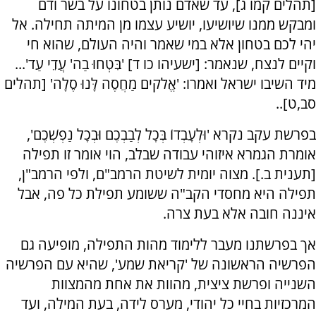
[תהלים קמו ג], עד שאדם נותן בטחונו על בשר ודם
ומבקש ממנו שיושיעו, יושיע עצמו מן המיתה תחילה. אל
יהי לכם בטחון אלא במי שאמר והיה העולם, שהוא חי
וקיים לנצח, שנאמר: [ישעיהו כו ד] 'בִּטְחוּ בַה' עֲדֵי עַד'...
מיד השיבו ישראל ואמרו: 'אֱלֹקים מַחֲסֶה לָּנוּ סֶלָה' [תהלים
סב,ט]..
בפרשת עקב נקרא 'וּלְעָבְדוֹ בְּכָל לְבַבְכֶם וּבְכָל נַפְשְׁכֶם',
אומרת הגמרא איזוהי עבודה שבלב, הוי אומר זו תפילה
[תענית ב.]. מצוה יומית לשיטת הרמב"ם, ולפי הרמב"ן,
תפילה היא מחסדי הקב"ה ששומע תפילת כל פה, אבל
איננה חובה אלא בעת צרה.
אך בפרשתנו מעבר ללימוד מהות התפילה, מופיעה גם
הפרשיה הראשונה של 'קריאת שמע', שהיא עם הפרשיה
השנייה ופרשת ציצית, מהוות את אחת מהמצוות
המרכזיות בחיי כל יהודי, מערס לידה, בעת המילה, ועד