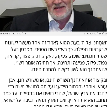
עו"ד שלום וסרטייל
צילום: דוברות ציפחה
'וָאֶתְחַנַּן אֶל ה' בָּעֵת הַהִוא לֵאמֹר' זה אחד מעשר לשונות
שנקראות תפילה. כך רש"י בשם הספרי. מפרטן בעל
שפתי חכמים: שועה, צעקה, נאקה, רנה, פצור, קריאה,
נפול, פלול, פגיעה ותחינה. אך תחילה אומר רש"י,
ש'ואתחנן' הוא לשון בקשה למתנת חינם.
ובקיצור או 'ואתחנן' משורש חינם, או משורש חנן. אבן
עזרא, אומר שהכתוב מיידענו על תפילתו של משה כדי
לחבב את ארץ ישראל, שהרי רואים אנו בתפילתו עד כמה
מחבב הוא את הארץ, ואם הארץ תהיה חביבה על ישראל,
ודאי ישמרו מצוות השם, שלא יגלו ממנה.