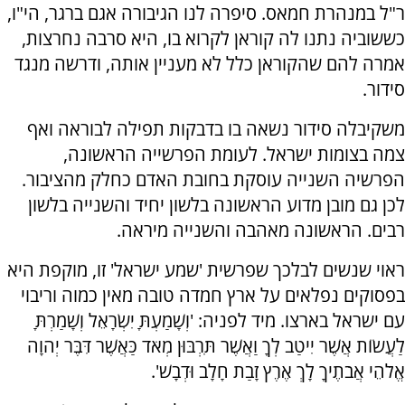
ר"ל במנהרת חמאס. סיפרה לנו הגיבורה אגם ברגר, הי"ו,
כששוביה נתנו לה קוראן לקרוא בו, היא סרבה נחרצות,
אמרה להם שהקוראן כלל לא מעניין אותה, ודרשה מנגד
סידור.
משקיבלה סידור נשאה בו בדבקות תפילה לבוראה ואף
צמה בצומות ישראל. לעומת הפרשייה הראשונה,
הפרשיה השנייה עוסקת בחובת האדם כחלק מהציבור.
לכן גם מובן מדוע הראשונה בלשון יחיד והשנייה בלשון
רבים. הראשונה מאהבה והשנייה מיראה.
ראוי שנשים לבלכך שפרשית 'שמע ישראל' זו, מוקפת היא
בפסוקים נפלאים על ארץ חמדה טובה מאין כמוה וריבוי
עם ישראל בארצו. מיד לפניה: 'וְשָׁמַעְתָּ יִשְׂרָאֵל וְשָׁמַרְתָּ
לַעֲשׂוֹת אֲשֶׁר יִיטַב לְךָ וַאֲשֶׁר תִּרְבּוּן מְאֹד כַּאֲשֶׁר דִּבֶּר יְהוָה
אֱלֹהֵי אֲבֹתֶיךָ לָךְ אֶרֶץ זָבַת חָלָב וּדְבָשׁ'.