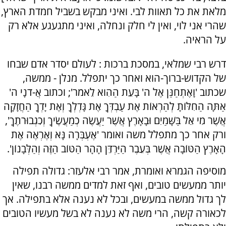
מלאת את כל תאוות לבי. ואיני מבקש בשביל חמדת הארץ,
שהרי אני לוי, ואין לי חלק ונחלה, ואיני מתגעגע אלא רק
על הראיה.
דרש רבי שמלאי, במסכת ברכות : לעולם יסדר אדם שבחו
של הקדוש-ברוך-הוא ואחר כך יתפלל. מנלן - ממשה,
שכתוב 'וָאֶתְחַנַּן אֶל ה' בָּעֵת הַהִוא לֵאמֹר'; וכתוב אֲ-דֹנָי ה'
אַתָּה הַחִלּוֹתָ לְהַרְאוֹת אֶת עַבְדְּךָ אֶת גָּדְלְךָ וְאֶת יָדְךָ הַחֲזָקָה
אֲשֶׁר מִי אֵל בַּשָּׁמַיִם וּבָאָרֶץ אֲשֶׁר יַעֲשֶׂה כְמַעֲשֶׂיךָ וְכִגְבוּרֹתֶךָ',
ורק אחר כך מתפלל משה ואומר 'אֶעְבְּרָה נָּא וְאֶרְאֶה אֶת
הָאָרֶץ הַטּוֹבָה אֲשֶׁר בְּעֵבֶר הַיַּרְדֵּן הָהָר הַטּוֹב הַזֶּה וְהַלְּבָנוֹן'.
מוסיפה הגמרא ואומרת, אמר רבי אלעזר: גדולה תפילה
יותר ממעשים טובים, ואף זאת למדים ממשה רבנו, שאין
לך גדול ממשה במעשים, ובכל לא נענה אלא בתפילה. אך
לכאורה קשה, הרי משה לא נענה לא בשל מעשיו הטובים