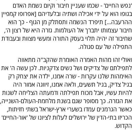
'נפש החיים' - שכמו שעניין חיבור וקיום נשמת האדם
בגופו הוא על ידי אכילה ושתיה ובלעדיהם [אפרופו קמפיין
ההרעבה...] תיפרד הנשמה ותסתלק מן הגוף - כך הוא
חיבור עצמותו יתברך אל העולמות. גזרה היא של רצון ה',
שחיבור זה יהיה תלוי בעסק התורה ומעשי מצוות ובעבודת
התפילה של עם סגולה.
ואולי זהו מהות האמרה האומרת שהקב"ה מתאווה
לתפילתם של צדיקים ושל נשים צדקניות. לכן עשה ה' את
האימהות שלנו עקרות - שרה אמנו, ילדה את יצחק רק
בגיל צדיק, בגיל תשעים, ולאה אמנו, זיווגה אמור היה
להיות עשיו, אבל מכוח תפילתה ודמעתה הצליחה לשנות
את הגזרה. כך מסופר שגם בשנת מלחמת-העולם-השנייה,
כאשר הגרמנים עמדו בשערי ארץ-ישראל בשתי חזיתות,
הכריזו בתי-הדין של ירושלים לעלות לציונו של 'אור-החיים'
הקדוש.