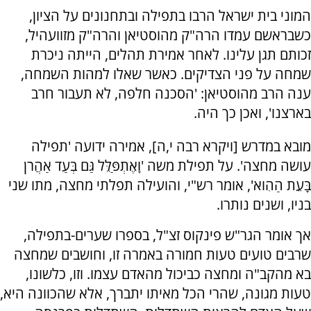
המוני בית ישראל הרבו בתפילה ובתחנונים על הציון,
כשבראשם עמדו הרה"ק מהוסטיאן והרה"ק מזוועהיל,
זכותם תגן עלינו. לאחר אמירת תהלים, הייתה ניכרת
שמחה על פני הצדיקים. כאשר שאלו למהות השמחה,
ענה הרב מהוסטיאן: 'הסכנה חלפה, לא תעבור חרב
בארצנו', ואכן כך היה.
מובא במדרש [ויקרא רבה י,ה], אמירה ידועה 'תפילה
עושה מחצה'. על תפילת משה 'וָאֶתְפַּלֵּל גַּם בְּעַד אַהֲרֹן
בָּעֵת הַהִוא', אומר רש"י, והועילה תפלתי מחצה, מתו שני
בניו, ושנים נותרו.
אך אומר הגר"ש פינקוס זצ"ל, בספרו שערים-בתפילה,
שרבים טועים טעות חמורה באמרה זו, וחושבים שמחצה
בא מהקב"ה ומחצה כביכול מהאדם עצמו. וזו, כלשונו,
טעות מגונה, שהרי הכל מאיתו יתברך, אלא שהכוונה היא,