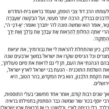
לעומתו הרב דוד צבי הופמן, שעמד בראש בית-המדרש
לרבנים בברלין, הרבה יותר מעשי, ועל הבקשה 'אֶעְבְּרָה
נָּא', אומר הוא שמשה פונה לה' יתברך ואומר: 'אֲ-דֹנָי ה'',
הרי 'אַתָּה הַחִלּוֹתָ לְהַרְאוֹת אֶת עַבְדְּךָ אֶת גָּדְלְךָ וְאֶת יָדְךָ
הַחֲזָקָה'.
לכן, כיון שהתחלת להראות לי את גבורותיך, את יציאת
מצרים וכל הניסים שקרו את ישראל במשך ארבעים שנה
בהם הנהגתי את העם, תן לי גם לראות את סיום פעולתך,
את השלמת התוכנית - הגעת בני ישראל לארץ ישראל,
את הקמת הלבנון, הוא בית המקדש, בהר הטוב, היא
ירושלים.
אך שנים רבות קודם, אומר אחד מחשובי בעלי התוספות,
רבי יוסף בכור שור שמשה כבר הסתפק בתפילתו בראיה
בלבד, בלי כניסה לא"י. ובלשונו: כי אז [בראית ארץ ישראל]