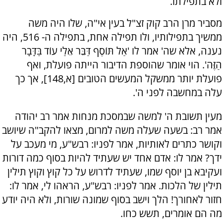
ולא בתפילתו.
מסביר מרן הרב קוק זצ"ל בעין אי"ה, שלו היה משה
ממשיך בתפילותיו, ולו תפילה אחת, בתפילה ה- 516, היה
נענה, אלא שה' אמר לו 'אַל תּוֹסֶף דַּבֵּר אֵלַי עוֹד בַּדָּבָר
הַזֶּה'. הוי אומר שהוספת הדיבור הייתה פועלת, ואף
פועלת יותר ממשקל המעשים הטובים [א,148], אך כך
עלה במחשבה לפני ה'.
מעין תשובת ה' למשה שבמסכת מנחות אמר רב יהודה
אמר רב: בשעה שעלה משה למרום, מצאו להקב"ה שיושב
וקושר כתרים לאותיות, אמר לפניו: רבש"ע, מי מעכב על
ידך? אמר לו: אדם אחד יש שעתיד להיות בסוף כמה דורות
ועקיבא בן יוסף שמו, שעתיד לדרוש על כל קוץ וקוץ תילין
תילין של הלכות. אמר לפניו: רבש"ע, הראהו לי, אמר לו:
חזור לאחורך! הלך וישב בסוף שמונה שורות, ולא היה יודע
מה הם אומרים, תשש כחו.