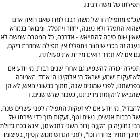
תפילתו של משה-רבינו.
עכ"פ מתפילה זו של משה-רבנו למדו שאם רואה אדם
שהוא התפלל ולא נענה, יחזור ויתפלל. ומבואר בגמרא
שאין שום סיבה להתייאש - אדרבה, כל המטרה שמשה לא
נענה זה בכדי שיחזור ויתפלל! אין תפילה שחוזרת ריקם,
גם אם לא תמיד רואים מידית את פעולתה.
תפילה יכולה להשפיע גם אחרי שנים רבות. מי יודע אם
לא זעקות 'שמע ישראל ה' אלוקינו ה' אחד' האמורה
בפרשתנו, לפני שמונים שנה, מתוך כבשוני האש, לא הן
שהביאו לתקומת מדינתנו, כעבור שלש שנים. ו
להבדיל, מי יודע אם לא זעקות התפילה לפני עשרים שנה,
של רבבות אנשים, נשים וטף, זעקות תוך כדי שירתו של
רבי נְחוֹנְיָה בֶן הַקָּנָה [דור השני לתנאים], 'אנא בכח גדולת
ימינך תתיר צרורה וכו'', לפני הגרוש מגוש קטיף, בעיצומו