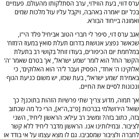
ערס דווי, בעת הווידוי, ערב הסתלקותו מהעולם. פעמיים
בכל יום יאמרה באהבה, ויקבל עליו עול מלכות שמים
ואמונה בייחוד הבורא.
אגב ערס דוי, סיפר לי חברי הטוב אביחיל פלד הי"ו,
שכאשר נפצע אנושות בדרום תעלת סואץ במעוז ה'מזח'
במלחמת יום הכיפורים, בעודו זוחל בקושי רב בתעלת
הקשר החל הוא לומר 'שמע ישראל', אך בטרם שאמר 'ה'
אלוקינו ה' אחד', הפסיק ועבר ל'ה' הוא האלוקים', כי
באמירת 'שמע ישראל', בעת שכזו, יש משום כניעת הגוף
ונכונות לסיים את החיים.
אך תמוה, מדוע צריך שתי פרשיות הזהות בתוכנן? כך
שואל הירושלמי בברכות [פ"ב,ה"א], הרי כל מה שכתוב
בזה, כתוב בזה? ומשיב רב עילא: הראשון ליחיד, השני
לציבור. ובמילותינו אנו. הראשון מדבר ליחיד ללא קשר
לחברה ולציבור שמסביבו. גם לו מצא עצמו על אי בודד או