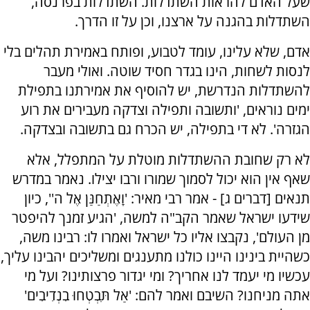
שעל האדם להראות השתדלות. השתדלות בפרנסה,
השתדלות בהגנה על ארצנו, וכן על זו הדרך.
אדם, שלא עלינו, עומד לטבוע, ופותח באמירת תהלים בלי
לנסות לשחות, הינו בגדר חסיד שוטה. ואולי מעבר
להשתדלות הנדרשת, יש להוסיף את אמירתנו בתפילת
ימים נוראים, 'ותשובה ותפילה וצדקה מעבירים את רוע
הגזרה'. לא די בתפילה, יש הכרח גם בתשובה ובצדקה.
לא רק שחובת ההשתדלות מוטלת על המתפלל, אלא
שאף אין הוא יכול לסמוך שמורו ורבו יצילו. נאמר במדרש
תנאים [דברים ג] - אמר רבי מאיר: 'וָאֶתְחַנַּן אֶל ה'', כיון
שידעו ישראל שאמר הקב"ה למשה, 'הגיע זמנך להיפטר
מן העולם', נקבצו אליו כל ישראל ואמרו לו: רבינו משה,
כשהיית בינינו היינו כולנו מתענגים ומשליכים יהבינו עליך,
עכשיו מי יעמד לנו אחריך? ומי יגדור פרצותינו? ועל מי
אתה מניחנו? השיבם ואמר להם: 'אַל תִּבְטְחוּ בִנְדִיבִים'