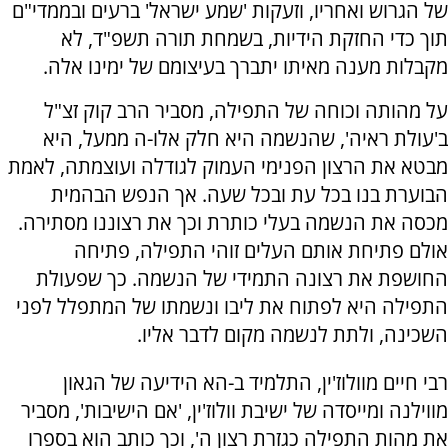
של הגרוש ואחריו, וזעקות 'שמע ישראל' ברעים ובממדי"ם
תוך כדי החזקת הידיות, בשמחת תורה תשפ"ד, לא
מקבלות מענה מאיתו יתברך בעיצומם של ימינו אלה.
על מהותה וכוחה של התפילה, מסביר הרב קוק זצ"ל
ב'עולת ראיה', שהנשמה היא חלק אלו-ה ממעל, היא
מבטא את הרצון הפנימי העמוק לגודלה ועוצמתה, לאמת
הבוערת בנו בכל עת ובכל שעה. אך הנפש הבהמית
מכסה את הנשמה בעלי כותרת וכך את רצוננו מסתירה.
אולם פתיחת אותם העלים זוהי התפילה, פתיחה
החושפת את רצונה התמידי של הנשמה. כך שפעולת
התפילה היא לפתוח את ליבו ונשמתו של המתפלל לפני
השכינה, ולתת לנשמה מקום לדבר אליו.
רבי חיים מוולוז'ין, התלמיד ב-הא הידיעה של הגאון
מווילנה ומייסדה של ישיבת וולוז'ין, 'אם הישיבות', מסביר
את מהות התפילה כגזרת רצון ה', וכך כותב הוא בספרו