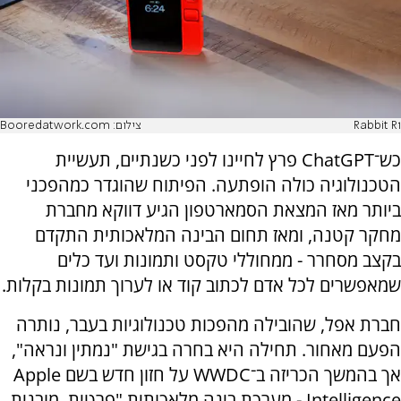
Rabbit R1
צילום: Booredatwork.com
כש־ChatGPT פרץ לחיינו לפני כשנתיים, תעשיית
הטכנולוגיה כולה הופתעה. הפיתוח שהוגדר כמהפכני
ביותר מאז המצאת הסמארטפון הגיע דווקא מחברת
מחקר קטנה, ומאז תחום הבינה המלאכותית התקדם
בקצב מסחרר - ממחוללי טקסט ותמונות ועד כלים
שמאפשרים לכל אדם לכתוב קוד או לערוך תמונות בקלות.
חברת אפל, שהובילה מהפכות טכנולוגיות בעבר, נותרה
הפעם מאחור. תחילה היא בחרה בגישת "נמתין ונראה",
אך בהמשך הכריזה ב־WWDC על חזון חדש בשם Apple
Intelligence - מערכת בינה מלאכותית "פרטית, מובנית