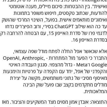
ואישית". בין ההבטחות: סיכום מיילים, מענה אוטומטי
להודעות, שכתוב טקסטים, חיפוש משופר בתמונות
ואימוג'ים מותאמים אישית. בפועל, השינוי המרכזי שהושק
עד כה הוא שילוב ChatGPT בסירי, ורוב הפיצ'רים נדחו
לדגמי פרו של סדרת האייפון 15, עם הבטחה להרחבה רק
בסדרת האייפון 16.
אלא שכאשר אפל החלה לפתח מודל שפה עצמאי,
התברר כי הפער מול המתחרות - OpenAI, Anthropic,
Google ו־Meta - גדול מהצפוי. סגנון העבודה האיטי
והקפדני של אפל, יחד עם הקפדה על פרטיות והימנעות
מאיסוף מסיבי של נתוני משתמשים, מקשה על יצירת
מודלים מתקדמים בקצב שבו פועל שוק הבינה
המלאכותית.
התוצאה: אובדן אמון מסוים מצד המשקיעים והציבור. מאז