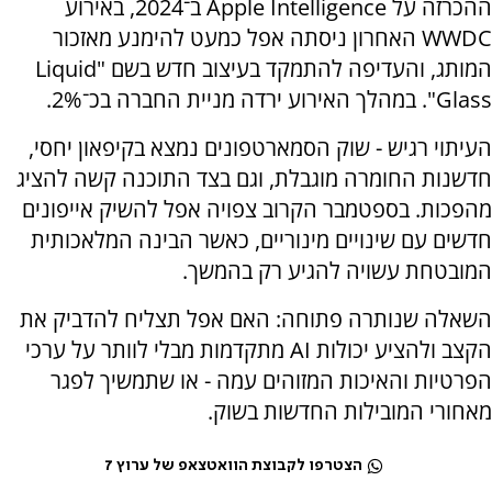
ההכרזה על Apple Intelligence ב־2024, באירוע
WWDC האחרון ניסתה אפל כמעט להימנע מאזכור
המותג, והעדיפה להתמקד בעיצוב חדש בשם "Liquid
Glass". במהלך האירוע ירדה מניית החברה בכ־2%.
העיתוי רגיש - שוק הסמארטפונים נמצא בקיפאון יחסי,
חדשנות החומרה מוגבלת, וגם בצד התוכנה קשה להציג
מהפכות. בספטמבר הקרוב צפויה אפל להשיק אייפונים
חדשים עם שינויים מינוריים, כאשר הבינה המלאכותית
המובטחת עשויה להגיע רק בהמשך.
השאלה שנותרה פתוחה: האם אפל תצליח להדביק את
הקצב ולהציע יכולות AI מתקדמות מבלי לוותר על ערכי
הפרטיות והאיכות המזוהים עמה - או שתמשיך לפגר
מאחורי המובילות החדשות בשוק.
הצטרפו לקבוצת הוואטצאפ של ערוץ 7