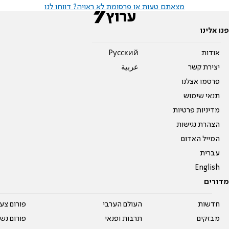
מצאתם טעות או פרסומת לא ראויה? דווחו לנו
פנו אלינו
אודות
Pусский
יצירת קשר
عربية
פרסמו אצלנו
תנאי שימוש
מדיניות פרטיות
הצהרת נגישות
המייל האדום
עברית
English
מדורים
חדשות
העולם הערבי
פורום צע
מבזקים
תרבות ופנאי
פורום נשו