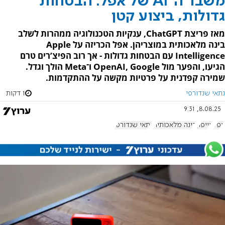
משבר ה־AI של אפל: הבטחות
גדולות, ביצוע קטן
מאז פריצת ChatGPT, ענקיות הטכנולוגיה ממהרות לשלב
בינה מלאכותית במוצריהן. אפל הכריזה על Apple
Intelligence עם הבטחות גדולות - אך רוב הפיצ’רים טרם
הגיעו, והפער מול OpenAI, Google ו־Meta הולך וגדל.
שמירה קפדנית על פרטיות מקשה על ההתקדמות.
נתאי שנדורפי
1 דקות
8.08.25, 9:31
אפל
אייפון
בינה מלאכותית
נתאי שנדורפי