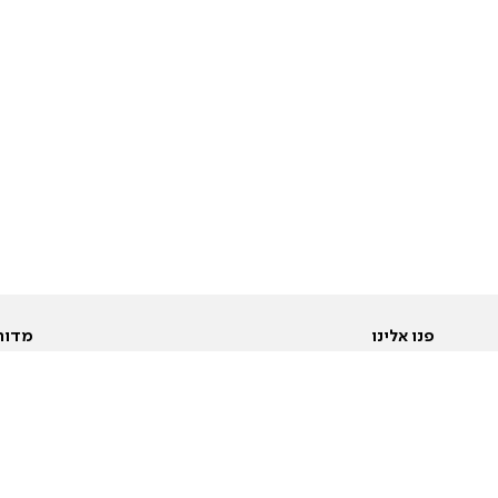
פנו אלינו
מדור
אודות
Pусский
חד
יצירת קשר
عربية
מב
פרסמו אצלנו
בי
תנאי שימוש
פו