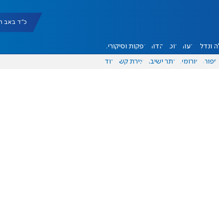
כ"ד באב תשפ"ו |
 ונדל"ן
דעות
אוכל
יהדות
הפקות וסיקורים
ספורט
פורומים
אתר ישיבה
יצירת קשר
עוד