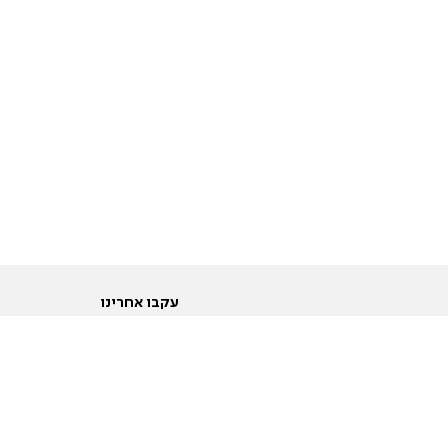
עקבו אחרינו
ות
טוויטר
ם הריון ולידה
פייסבוק
ום לקראת נישואין וזוגיות
אינסטגרם
ום צעירים מעל עשרים
יוטיוב