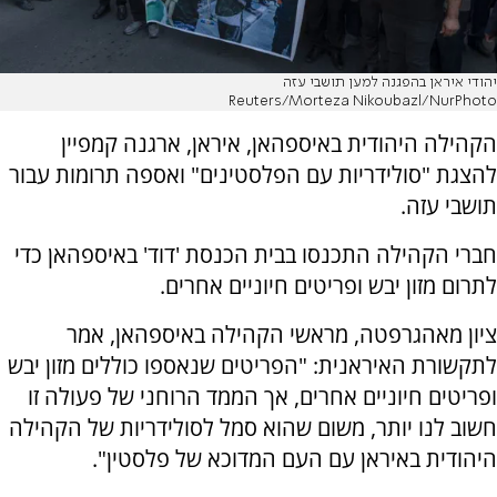
יהודי איראן בהפגנה למען תושבי עזה
Reuters/Morteza Nikoubazl/NurPhoto
הקהילה היהודית באיספהאן, איראן, ארגנה קמפיין
להצגת "סולידריות עם הפלסטינים" ואספה תרומות עבור
תושבי עזה.
חברי הקהילה התכנסו בבית הכנסת 'דוד' באיספהאן כדי
לתרום מזון יבש ופריטים חיוניים אחרים.
ציון מאהגרפטה, מראשי הקהילה באיספהאן, אמר
לתקשורת האיראנית: "הפריטים שנאספו כוללים מזון יבש
ופריטים חיוניים אחרים, אך הממד הרוחני של פעולה זו
חשוב לנו יותר, משום שהוא סמל לסולידריות של הקהילה
היהודית באיראן עם העם המדוכא של פלסטין".