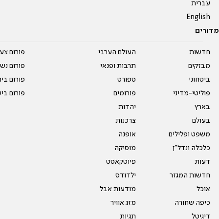
עברית
English
מדורים
חדשות
העולם הערבי
פורום צע
מבזקים
תרבות ופנאי
פורום נשו
ביטחוני
ספורט
פורום בי
פוליטי-מדיני
פורומים
פורום בי
בארץ
יהדות
בעולם
צרכנות
משפט ופלילים
אופנה
כלכלה ונדל"ן
מוסיקה
דעות
פיוטקאסט
חדשות המגזר
ילדודס
אוכל
מודעות אבל
כיפה שחורה
מזג אוויר
דיגיטל
תגיות