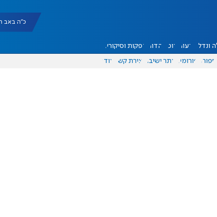
כ"ה באב תשפ"ו |
 ונדל"ן
דעות
אוכל
יהדות
הפקות וסיקורים
ספורט
פורומים
אתר ישיבה
יצירת קשר
עוד