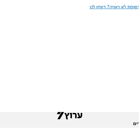
ומת לא ראויה? דווחו לנו
ים
שות
חדשות המגזר
פורומים
תגי