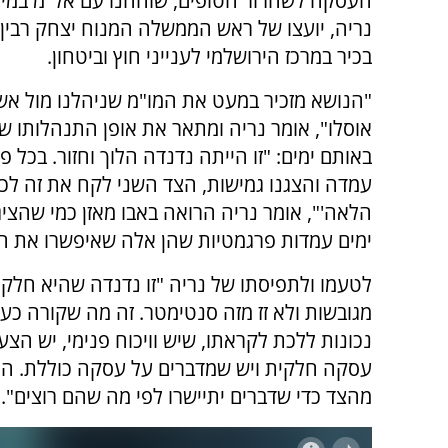
העסקה לשחרור חטופים, שוחחנו עם אל"מ במיל' 
נריה, יועצו של ראש הממשלה המנוח יצחק רבין ו
בכיר במרכז הירושלמי לענייני חוץ וביטחון.
"הנושא מזכיר במעט את המו"מ שניהלנו מול א
אוסלו", אומר נריה ומתאר את אופן התנהלותו ש
באותם ימים: "זו הייתה נדנדה הלוך וחזור. בכל 
עמדה והצגנו גמישות, הצד השני לקח את זה לכי
הלאה'", אומר נריה הרואה באבו מאזן כמי שהצי
ימים עמדות פרגמטיות שהן אלה שאיפשרו את ה
לטעמו ולתפיסתו של נריה "זו נדנדה שהיא חלק 
מגובשות ולא זז מזה סנטימטר. זה מה שקורה כ
נכונות ללכת לקראתו, שיש וויכוח פנימי, יש ה
עסקה חלקית ויש שמדברים על עסקה כוללת. הח
מהצד כדי שדברים יתיישרו לפי מה שהם רוצים".