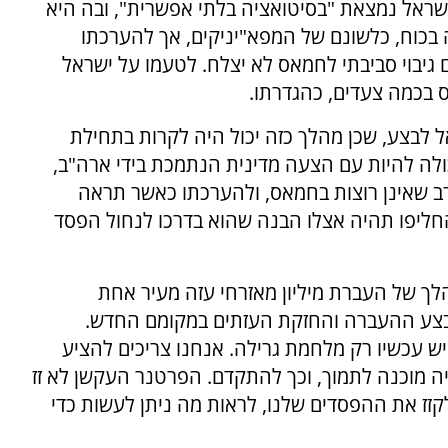
ישראל נמצאת "בסיטואציה בלתי אפשרית", ובה היא
 בכוח, כלשונם של המפא"יניקים, אך להערכתו
 אזרחים המעניקים גיבוי סביבתי לחמאס לא יצלח. לטעמו על ישראל
בכמה צעדים, כהגדרתו.
אל לבצע, שכן מהלך כזה יכול היה לקרות בתחילת
ה להיות עם הצעה מדינית הנתמכת בידי ארה"ב,
רב שאינן רוצות בחמאס, ולהערכתו כאשר תראה
ליפו תהיה אצלו הבנה שהוא בדרכו לנחול הפסד
ך של העברת מיליון מאזרחי עזה מעיר אחת
בצע ההעברה והחזקת העזתים במקומם החדש.
כבר לא קיימים ויש עכשיו רק מלחמת גרילה. אנחנו צריכים להציע
ה מוכנה לתמוך, וכך להתקדם. הפרטנר העקשן לא זז
לקזז את ההפסדים שלנו, לראות מה ניתן לעשות כדי