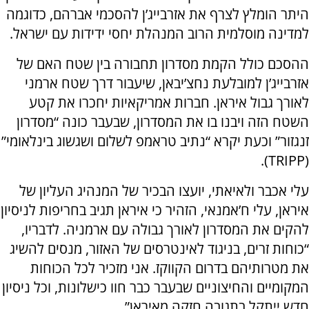
היתר הומלץ לצרף את אזרבייג’ן להסכמי אברהם, כדוגמה
למדינה מוסלמית הרוב המנהלת יחסי ידידות עם ישראל.
ההסכם כולל הקמת מסדרון תחבורה בין שטח האם של
אזרבייג’ן למובלעת נחצ’יבאן, שיעבור דרך שטח ארמני
לאורך גבול איראן. חברות אמריקאיות יחכרו את קטע
השטח הזה ויבנו בו את המסדרון, שבעבר כונה “מסדרון
זנגזור” וכעת יקרא “נתיב טראמפ לשלום ושגשוג בינלאומי”
(TRIPP).
עלי אכבר ולאיאתי, יועצו הבכיר של המנהיג העליון של
איראן, עלי ח’אמנאי, הזהיר כי איראן תגיב בחריפות לניסיון
להקים את המסדרון לאורך גבולה עם ארמניה. לדבריו,
“כוחות זרים, בניגוד לאינטרסים של האזור, מנסים להשיג
את מטרותיהם בדרום הקווקז. אני מזכיר לכל הכוחות
המקומיים והחיצוניים שבעבר כבר חוו כישלונות, וכל ניסיון
חדש ייתקל בתגובה חזקה מאיראן”.