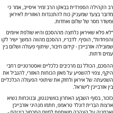
רב הקהילה הספרדית בבאקו הרב זמיר איסייב, אמר כי
מדובר בצעד שמעניק כוח להתנגדות האזורית לאיראן
ומשדר מסר של שלום ואחדות.
“לא פלא שאיראן נלחצה מההסכם והיא שולפת איומים
והפחדות”, הוסיף. לדבריו, ההסכם מהווה המשך ישיר לקו
שמובילה אזרבייג’ן - קידום חיבור, שיתוף פעולה ושלום בין
עמים ודתות.
ההסכם, הכולל גם מרכיבים כלכליים ואסטרטגיים רחבי
היקף, צפוי להשפיע על מאזן הכוחות האזורי, להגביל את
השפעתה של איראן ולחזק את שיתופי הפעולה הכלכליים
בין אזרבייג’ן לישראל.
כזכור, בסוף השבןע האחרון בוושינגטון, ובנוכחות נשיא
ארצות הברית דונלד טראמפ, חתמו מנהיגי אזרבייג’ן
וארמניה על הצהרה משותפת לסיום הסכסוך ביניהם -