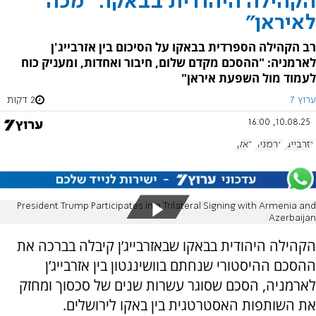
הקהילה היהודית בבאקו: “מכה
לאיראן”
רב הקהילה הספרדית בבאקו על הסיכום בין אזרבייג'ן
לארמניה: "ההסכם מקדם שלום, חיבור ואחדות, ומעניק כוח
לעמוד מול השפעת איראן"
ערוץ 7
2 דקות
10.08.25, 16:00
אזרבייג'ן
ארמניה
באקו
President Trump Participates in a Trilateral Signing with Armenia and
Azerbaijan
הקהילה היהודית בבאקו שבאזרבייג’ן קיבלה בברכה את
ההסכם ההיסטורי שנחתם בוושינגטון בין אזרבייג’ן
לארמניה, הסכם שסוגר עשרות שנים של סכסוך ומחזק
את השותפות האסטרטגית בין באקו לירושלים.