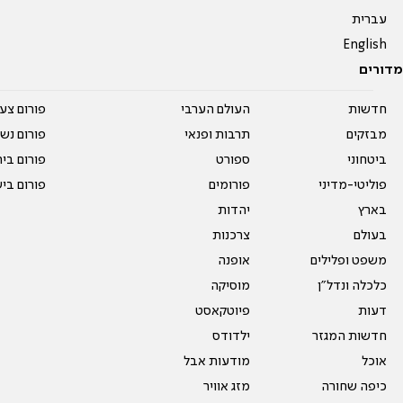
עברית
English
מדורים
חדשות
העולם הערבי
פורום צע
מבזקים
תרבות ופנאי
פורום נשו
ביטחוני
ספורט
פורום בי
פוליטי-מדיני
פורומים
פורום בי
בארץ
יהדות
בעולם
צרכנות
משפט ופלילים
אופנה
כלכלה ונדל"ן
מוסיקה
דעות
פיוטקאסט
חדשות המגזר
ילדודס
אוכל
מודעות אבל
כיפה שחורה
מזג אוויר