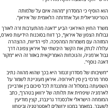
הוא הוסיף כי המסדרון “מהווה איום על שלמותה
הטריטוריאלית ועל אחדותה הלאומית של איראן”.
משרד החוץ האיראני הביע “דאגה מהתערבות זרה לאורך
גבולות הצפון של איראן”, כך דווח בסוכנות הידיעות פארס,
המזוהה עם משמרות המהפכה. לפי הדיווח, ההצהרה
עלולה לנתק את הקשר היבשתי של איראן צפונה דרך
גבול ארמניה, והנוכחות האמריקאית באזור זה היא “מקור
דאגה נוסף".
“חשיבותו של מסדרון זנגזור היא בכך שהוא מהווה נתיב
סחר מרכזי בין סין לאירופה. איראן מעוניינת לשמור על
השפעתה במסלול זה ומתנגדת לכל סיכום בין אזרבייג’ן
לארמניה שיפחית את תלותה של ירוואן בטהרן”, כתב
המומחה הישראלי אלכסנדר גרינברג, קצין מודיעין
לשעבר, במאמר במכון ירושלים לאסטרטגיה וביטחון