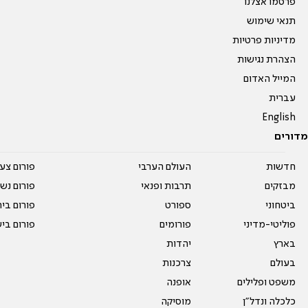
פרסמו אצלנו
תנאי שימוש
מדיניות פרטיות
הצהרת נגישות
המייל האדום
עברית
English
מדורים
חדשות
העולם הערבי
פורום צע
מבזקים
תרבות ופנאי
פורום נשו
ביטחוני
ספורט
פורום בי
פוליטי-מדיני
פורומים
פורום בי
בארץ
יהדות
בעולם
צרכנות
משפט ופלילים
אופנה
כלכלה ונדל"ן
מוסיקה