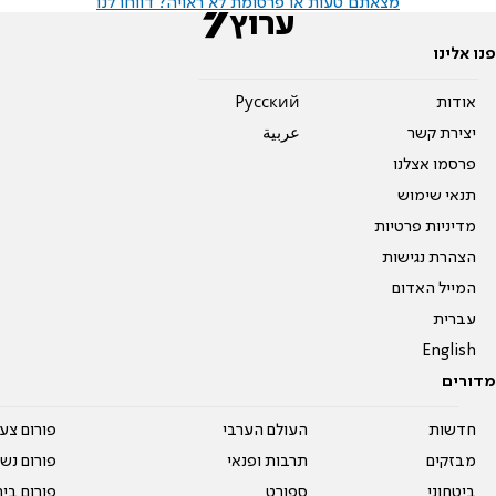
מצאתם טעות או פרסומת לא ראויה? דווחו לנו
פנו אלינו
אודות
Pусский
יצירת קשר
عربية
פרסמו אצלנו
תנאי שימוש
מדיניות פרטיות
הצהרת נגישות
המייל האדום
עברית
English
מדורים
חדשות
העולם הערבי
פורום צע
מבזקים
תרבות ופנאי
פורום נשו
ביטחוני
ספורט
פורום בי