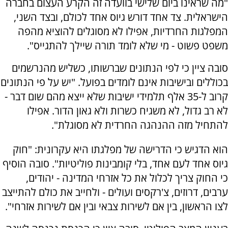
"מה שראינו ביום שלישי בוועדה זה הקרע העצום בחברה
הישראלית. צד אחד דורש גיוס אחד לכולם, ובצד השני,
המפלגות החרדיות, אפילו לא מסוגלים להוציא מהפה
משפט פשוט - מי שלא לומד תורה שיילך להתגייס".
סובה ציין כי לפי הנתונים שברשותו, כשליש מהנרשמים
בכוללים ובישיבות אינם לומדים בפועל. "יש על פי הנתונים
קרוב ל-35 אלף תלמידי ישיבות שלא ייצא מהם שום דבר -
לא רב גדול, לא משגיח כשרות ולא גאון הדור. אפילו
להתחיל מזה ההנהגה החרדית לא מסוגלת".
הוא הדגיש כי הדרישה של מפלגתו היא עקרונית: "חוק
גיוס אחד לעם אחד, בלי קומבינות פוליטיות". סובה הוסיף
כי החוק צריך לכלול את כל אזרחי המדינה - יהודים,
ערבים, דרוזים, צ'רקסים ועולים - ולחייב את כולם להתייצב
לצו הראשון, בין אם לשירות צבאי ובין אם לשירות אזרחי".