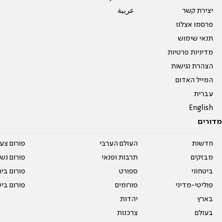
יצירת קשר
عربية
פרסמו אצלנו
תנאי שימוש
מדיניות פרטיות
הצהרת נגישות
המייל האדום
עברית
English
מדורים
חדשות
העולם הערבי
פורום צע
מבזקים
תרבות ופנאי
פורום נשו
ביטחוני
ספורט
פורום בי
פוליטי-מדיני
פורומים
פורום בי
בארץ
יהדות
בעולם
צרכנות