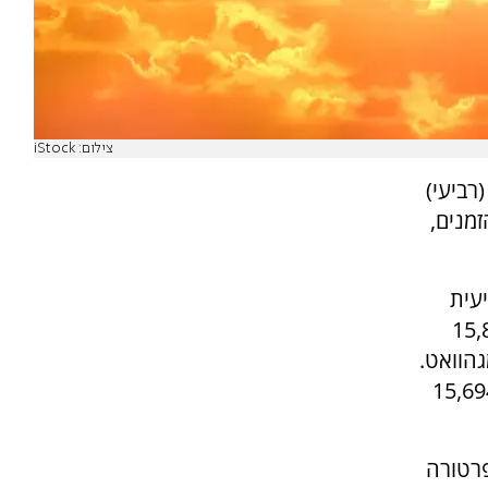
צילום: iStock
רביעי)
מנים,
עית
 ביום ראשון נמדדו 15,806
יום שני - 15,970 ואתמול - 16,970 מגהוואט.
ודם, שנקבע באוגוסט 2023, עמד על 15,694
רטורה