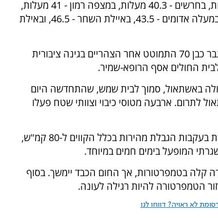
לחודש אוגוסט: בירושלים נמדדו אמש 40.6 מעלות, בחרשים - 40.3 מעלות, במצפה רמון - 41 מעלות,
באילון - 41.8, בכפר בלום - 41.6, בצפת - 40.7, במעלה אדומים - 43.5, באיילת השחר - 46.5, ובאילת
החום הקיצוני גרם גם לפגיעות בשל מכות חום. גבר כבן 70 התמוטט אחר הצהריים בגינה ציבורית
לבית החולים אסף הרופא-שמיר.
דולה באשתאול, סמוך לבית שמש, שהתחדשה היום
וונים, בין אשתאול לתרום. ארבעה מטוסי כיבוי וצוותי שטח פעלו
רכבת ישראל הודיעה על עיכובים בתנועת הרכבות בעקבות הגבלת מהירות בכלל הקווים ל-80 קמ"ש,
רתי המופעל בימים חמים במיוחד.
ידה קלה בטמפרטורות, אך החום הכבד יימשך. בסוף
זור הטמפרטורה להיות רגילה לעונה.
ומת לא ראויה? דווחו לנו