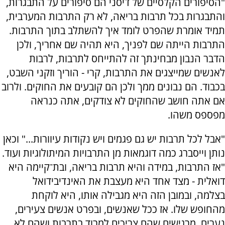
"הסיפורים הקלסיים של דיסני הם סיפורים על התבגרות,
והתבגרות בכל תרבות בריאה, לא רק התרבות המערבית,
תמיד אומרת שהפרט לומד איך להשתלב בתוך התרבות.
התרבות הייתה שם לפניך, היא תהיה שם אחריך, ולכן
הדבר הנבון מבחינתך זה להתייחס לתרבות, לרבות
לאנשים שמייצגים את התרבות, קרי - הוריך וזקני השבט,
בכבוד. הם נבונים ממך ולכן הם קובעים את החוקים. ולרוב
אם אתה חושב שהחוקים לא צודקים, אתה כנראה
מפספס משהו.
"אבל לכל תרבות יש גם פגמים ויש נקודות עיוורות..." וכאן
נותן וייסברג כמה דוגמאות מן התרבויות המיתולוגיות ועוד.
"אז התרבות, במידה והיא תרבות בריאה, ובת־קיימה היא
דואלית - מצד אחד היא מעצבת את האינדיבידואל
בצלמה, ובמובן הזה היא מגבילה אותו, היא לוקחת
מהחופש שלו. אז ככל שאנשים, ובפרט אנשים צעירים,
נערים, מרגישים שהם צריכים למרוד בתרבות ושהם לא