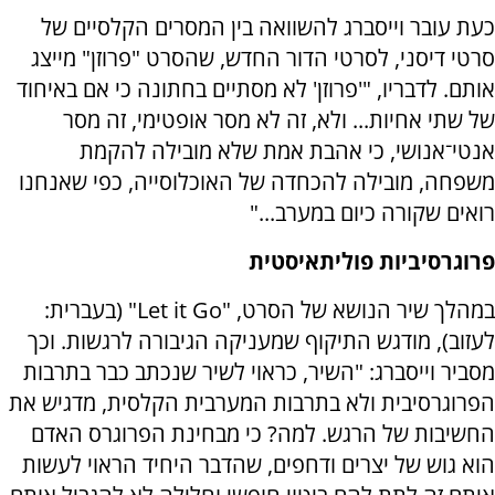
כעת עובר וייסברג להשוואה בין המסרים הקלסיים של
סרטי דיסני, לסרטי הדור החדש, שהסרט "פרוזן" מייצג
אותם. לדבריו, "'פרוזן' לא מסתיים בחתונה כי אם באיחוד
של שתי אחיות... ולא, זה לא מסר אופטימי, זה מסר
אנטי־אנושי, כי אהבת אמת שלא מובילה להקמת
משפחה, מובילה להכחדה של האוכלוסייה, כפי שאנחנו
רואים שקורה כיום במערב..."
פרוגרסיביות פוליתאיסטית
במהלך שיר הנושא של הסרט, "Let it Go" (בעברית:
לעזוב), מודגש התיקוף שמעניקה הגיבורה לרגשות. וכך
מסביר וייסברג: "השיר, כראוי לשיר שנכתב כבר בתרבות
הפרוגרסיבית ולא בתרבות המערבית הקלסית, מדגיש את
החשיבות של הרגש. למה? כי מבחינת הפרוגרס האדם
הוא גוש של יצרים ודחפים, שהדבר היחיד הראוי לעשות