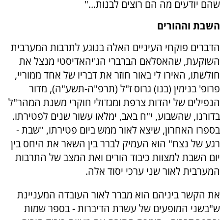
שהם יודעים מה הם רוצים לבנות..."
השבת וההורים
הדברים פוקחי העיניים האלה בנוגע לתרבות המערבית
השוקעת, שהאסלאם הברברי הג'יהאדיסטי מנצל את
חולשתו, האירו לי באור חוזר את דבריו של אחד ממוריי,
פרופ' בנימין (בנו) גרוס ז"ל (תרפ"ה-תשע"ה), מדור
הנפילים של יהדות צרפת ומגדולי חוקרי משנת המהר"ל
בדורנו, שהשבוע, י"ח באב, ימלאו עשור שנים לפטירתו.
בספרו האחרון, שיצא לאור ממש ביום פטירתו, "שבת -
רגע של נצח" הוא העמיק לברר בין השאר את היחס בין
יום השבת למצוות כיבוד הורים ואת המצב של התרבות
המערבית לאור שני ערכי יסוד אלה.
את הקשר ביניהם הוא מברר לאור העובדה המעניינת
ש"בשני המופעים של עשרת הדיברות - בספר שמות