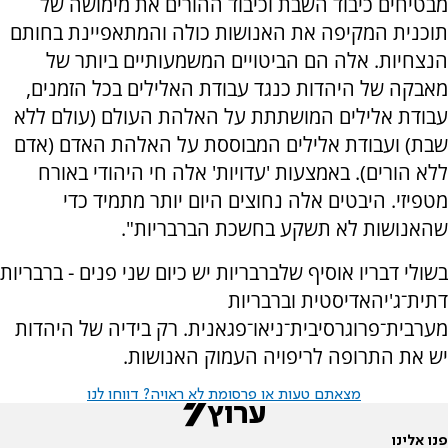
מבטיחים כיבוד השבת וכיבוד ההורים את מימושה של
תוכנית המקיפה את האנושות כולה והמתאפיינת בחותם
הנצחיות. אלה הם הביטויים המשמעותיים ביותר של
מאבקה של היהדות כנגד עבודת האלילים בכל הזמנים,
עבודת אלילים המושתתת על האלהת העולם (עולם ללא
שבת) ועבודת אלילים המבוססת על האלהת האדם (אדם
ללא הורים). באמצעות 'עדויות' אלה חי היהודי באורח
מטפיזי. היבטים אלה נחוצים היום יותר מתמיד כדי
שהאנושות לא תשקע בחשכת הברבריות".
בשולי דבריו אוסיף שלברבריות יש כיום שני פנים - ברבריות
דתית־ג'יהאדיסטית וברבריות
מערבית־פרוגרסיבית־ניאו־פגאנית. רק בידיה של היהדות
יש את התרופה לריפויה העמוק האנושות.
מצאתם טעות או פרסומת לא ראויה? דווחו לנו
פנו אלינו