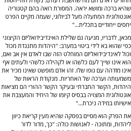
ההורים לאדם הם מה שהשבת לעולם: נקודת התייחסות
שהיא ברכה ומושא יראה. המסורת רואה בהם קטגוריה
אונטולוגית המתעלה מעל לביולוגי, שעמה מקיים הפרט
יחסים ייחודיים בתכלית..."
מכאן, לדבריו, מגיעה גם שלילת האינדיבידואליזם הקיצוני
כפי שהוא בא לידי ביטוי במערב: "היהדות מתנגדת מכול
וכול לאינדיבידואליזם המוחלט הזה שבו לאדם אין אב ואם,
הוא אינו שייך לעם כלשהו או לקהילה כלשהי ולעתים אף
אינו מזדהה עם גופו שלו. זהו אדם מופשט שאינו מכיר את
משמעותה וערכה של האחריות. מנקודת הראות של
היהדות, הקשר החברתי ובעיקר הקשר ההורי הם מציאות
אונטולוגית המצויה בבסיס קיומו של היחיד והמעצבת את
אישיותו במידה ניכרת..."
את הפרק הוא מסיים בפסקה שהיא מעין קריאת כיוון
ליהדות, ומתוכה - לאנושות כולה: "כך, מדור לדור