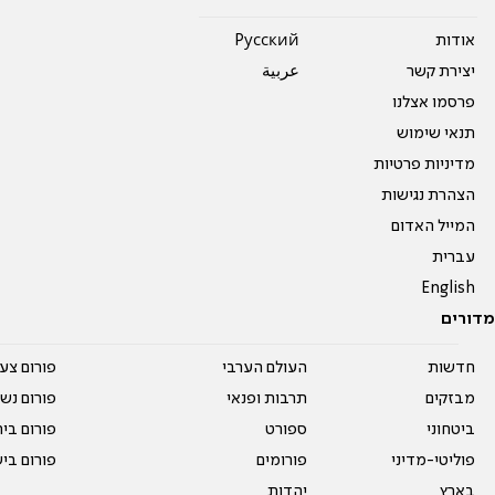
אודות
Pусский
יצירת קשר
عربية
פרסמו אצלנו
תנאי שימוש
מדיניות פרטיות
הצהרת נגישות
המייל האדום
עברית
English
מדורים
חדשות
העולם הערבי
פורום צע
מבזקים
תרבות ופנאי
פורום נשו
ביטחוני
ספורט
פורום בי
פוליטי-מדיני
פורומים
פורום בי
בארץ
יהדות