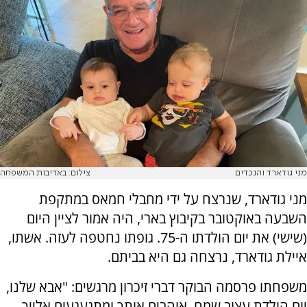
מני גודארד והנכדים
צילום: באדיבות המשפחה
מני גודארד, שנרצח על ידי מחבלי חמאס במתקפת
השבעה באוקטובר בקיבוץ בארי, היה אמור לציין היום
(שישי) את יום הולדתו ה-75. גופתו נחטפה לעזה. אשתו,
איילת גודארד, נרצחה גם היא בביתם.
משפחתו פרסמה הבוקר דברי זיכרון מרגשים: "אבא שלנו,
יום הולדת עצוב שמח. אוהבים אותך ומתגעגעים אלייך