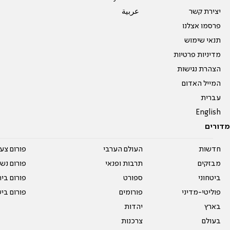
יצירת קשר
عربية
פרסמו אצלנו
תנאי שימוש
מדיניות פרטיות
הצהרת נגישות
המייל האדום
עברית
English
מדורים
חדשות
העולם הערבי
פורום צע
מבזקים
תרבות ופנאי
פורום נשו
ביטחוני
ספורט
פורום בי
פוליטי-מדיני
פורומים
פורום בי
בארץ
יהדות
בעולם
צרכנות