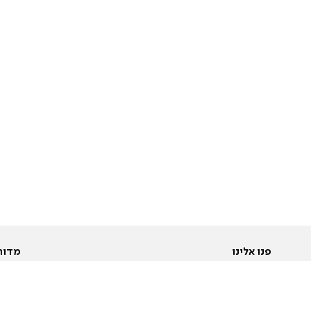
פנו אלינו
מדור
אודות
Pусский
חד
יצירת קשר
عربية
מב