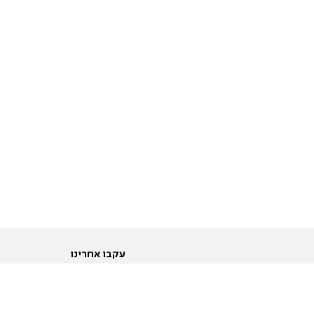
עקבו אחרינו
ות
טוויטר
ם הריון ולידה
פייסבוק