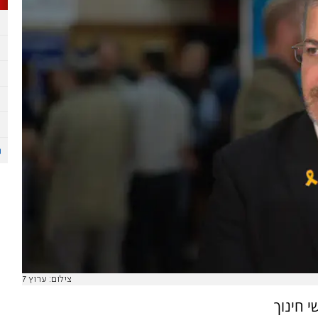
צילום: ערוץ 7
(שישי) ברשת X כי אנשי חינוך