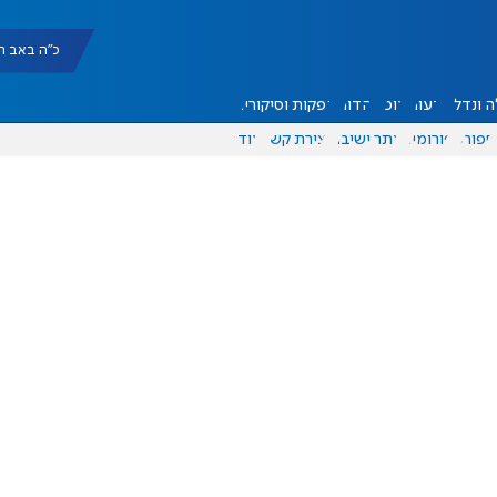
כ"ה באב תשפ"ו |
 ונדל"ן
דעות
אוכל
יהדות
הפקות וסיקורים
ספורט
פורומים
אתר ישיבה
יצירת קשר
עוד