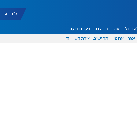
כ"ד באב תשפ"ו |
 ונדל"ן
דעות
אוכל
יהדות
הפקות וסיקורים
ספורט
פורומים
אתר ישיבה
יצירת קשר
עוד