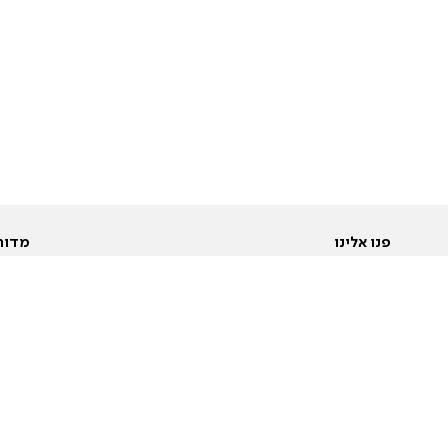
פנו אלינו
מדור
אודות
Pусский
חד
יצירת קשר
عربية
מב
פרסמו אצלנו
בי
תנאי שימוש
פו
מדיניות פרטיות
בא
הצהרת נגישות
בע