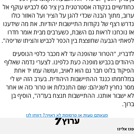
כחודשיים בנקודה אסטרטגית בין ציר 60 לכביש עוקף אל
ערוב, מתוך הבנה שכדי להגן על הציר ועל האזור כולו
נדרש רצף של נקודות התיישבות יהודיות. את מה שידענו
אז נוכחנו לראות גם השבת, כשערבים מבית אומר חדרו
לפאתי הגבעה שחוצצת בין הכפר לכביש והציתו שריפה".
לדבריו, "הטרור שהופנה עד לא מכבר כלפי הנוסעים
היהודים בכביש מופנה כעת כלפינו. לצערי נדמה שאלוף
הפיקוד בלוט חבר גם הוא לאויב, ועושה עמו יד אחת
במלחמתו כנגד ההתיישבות היהודית. בערב הזה יש לי
מסר נחרץ לשניהם: שום התנכלות או טרור כזה או אחר
לא ישבור אותנו. ההתיישבות תנצח בעז"ה", הוסיף בן
ברוך.
מצאתם טעות או פרסומת לא ראויה? דווחו לנו
פנו אלינו