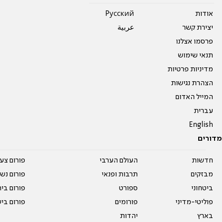
אודות
Pусский
יצירת קשר
عربية
פרסמו אצלנו
תנאי שימוש
מדיניות פרטיות
הצהרת נגישות
המייל האדום
עברית
English
מדורים
חדשות
העולם הערבי
פורום צע
מבזקים
תרבות ופנאי
פורום נשו
ביטחוני
ספורט
פורום בי
פוליטי-מדיני
פורומים
פורום בי
בארץ
יהדות