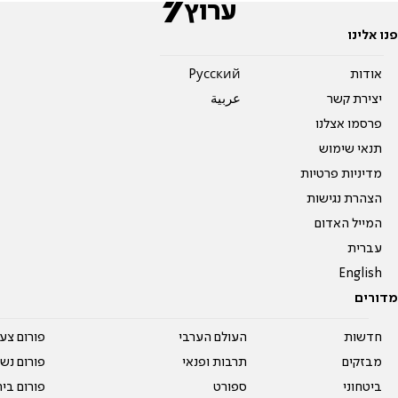
פנו אלינו
אודות
Pусский
יצירת קשר
عربية
פרסמו אצלנו
תנאי שימוש
מדיניות פרטיות
הצהרת נגישות
המייל האדום
עברית
English
מדורים
חדשות
העולם הערבי
פורום צע
מבזקים
תרבות ופנאי
פורום נשו
ביטחוני
ספורט
פורום בי