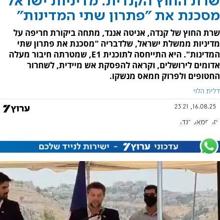
שרת החוץ הקנדית: מדיניות ישראל
מסכנת את "פתרון שתי המדינות"
שרת החוץ של קנדה, אניטה אננד, מתחה ביקורת חריפה על
מדיניות ממשלת ישראל, שלדבריה "מסכנת את פתרון שתי
המדינות". היא התייחסה לתוכנית E1, שמטרתה חיבור מעלה
אדומים לירושלים, וקראה להפסקת אש מיידית, לשחרור
החטופים ולפרוק חמאס מנשקו.
דלית הלוי
16.08.25, 23:21
עזה
חמאס
קנדה